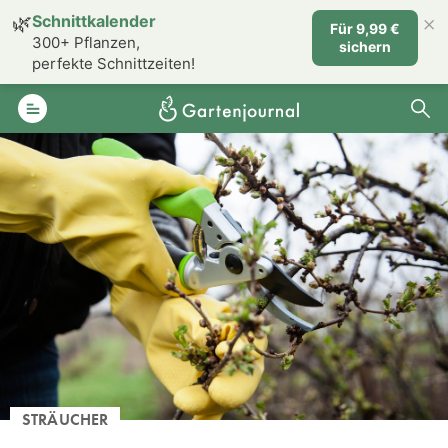
×
🌿
Schnittkalender
Für 9,99 €
300+ Pflanzen,
sichern
perfekte Schnittzeiten!
STRÄUCHER