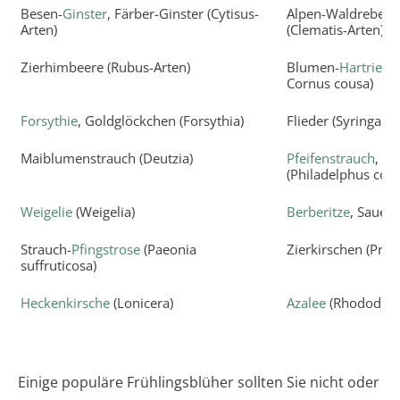
Besen-
Ginster
, Färber-Ginster (Cytisus-
Alpen-Waldrebe, 
Arten)
(Clematis-Arten)
Zierhimbeere (Rubus-Arten)
Blumen-
Hartriegel
Cornus cousa)
Forsythie
, Goldglöckchen (Forsythia)
Flieder (Syringa vu
Maiblumenstrauch (Deutzia)
Pfeifenstrauch
, B
(Philadelphus coro
Weigelie
(Weigelia)
Berberitze
, Sauerd
Strauch-
Pfingstrose
(Paeonia
Zierkirschen (Prun
suffruticosa)
Heckenkirsche
(Lonicera)
Azalee
(Rhododend
Einige populäre Frühlingsblüher sollten Sie nicht oder