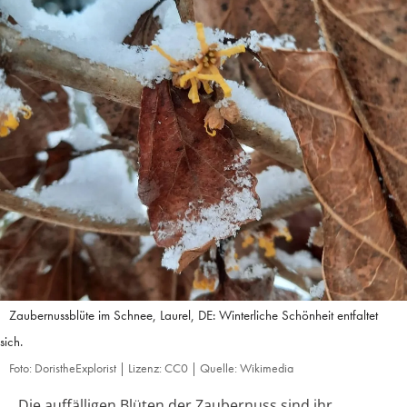
Zaubernussblüte im Schnee, Laurel, DE: Winterliche Schönheit entfaltet
sich.
Foto: DoristheExplorist | Lizenz: CC0 | Quelle: Wikimedia
Die auffälligen Blüten der Zaubernuss sind ihr