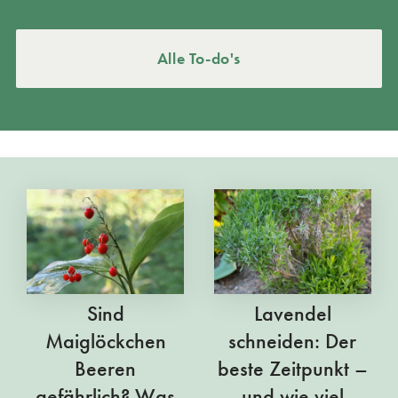
Alle To-do's
Sind
Lavendel
Maiglöckchen
schneiden: Der
Beeren
beste Zeitpunkt –
gefährlich? Was
und wie viel