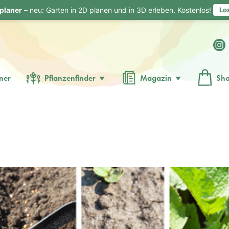
planer
– neu: Garten in 2D planen und in 3D erleben. Kostenlos!
Lo
ner
Pflanzenfinder
Magazin
Sh