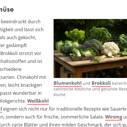
müse
 beeindruckt durch
tigkeit und lässt sich
als auch gekocht,
der gedämpft
Brokkoli strotzt vor
haltsstoffen und ist
erschiedene
sarten. Chinakohl mit
Blumenkohl
Brokkoli
und
bereich
en, leicht knackigen
zahlreiche köstliche und gesunde Reze
passt wunderbar in
Küche
Wokgerichte.
Weißkohl
l
eignen sich nicht nur für traditionelle Rezepte wie Sauerk
n, sondern auch für frische, sommerliche Salate.
Wirsing
un
urch zarte Blätter und ihren milden Geschmack, der sich gut