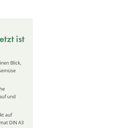
tzt ist
inen Blick,
 Gemüse
che
kauf und
t auf
mat DIN A3