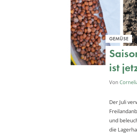
GEMÜSE
Saiso
ist je
Von
Corneli
Der Juli ve
Freilandanb
und beleuch
die Lagerha