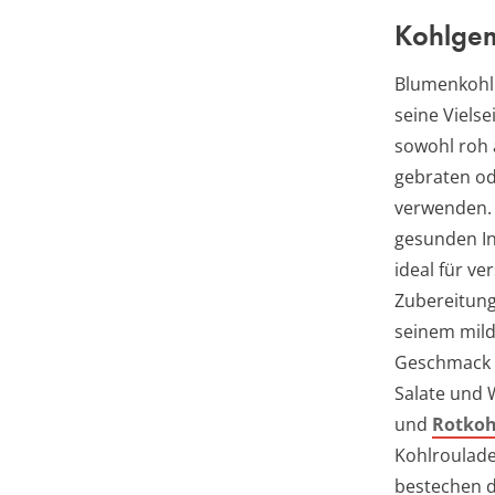
Kohlge
Blumenkohl
seine Vielsei
sowohl roh 
gebraten o
verwenden. 
gesunden In
ideal für v
Zubereitung
seinem mild
Geschmack 
Salate und 
und
Rotkoh
Kohlroulade
bestechen d