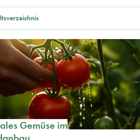
ltsverzeichnis
nales Gemüse im
ndanbau