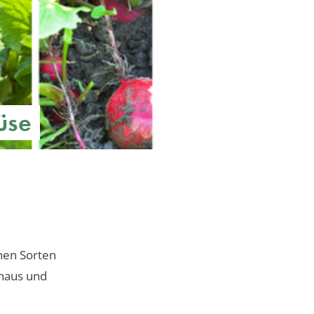
üse
chen Sorten
shaus und