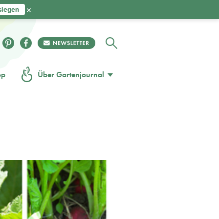
×
slegen
op
Über Gartenjournal