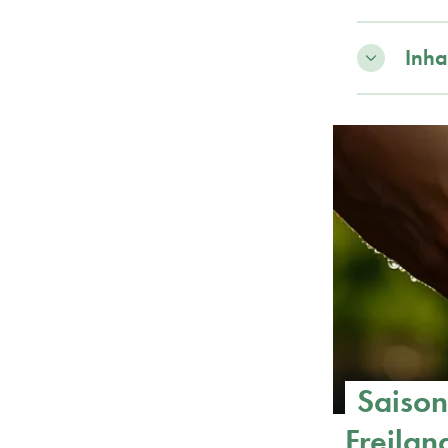
Inha
Saiso
Freila