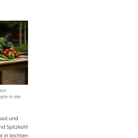
ern
pte in der
raut und
d Spitzkohl
 in leichten