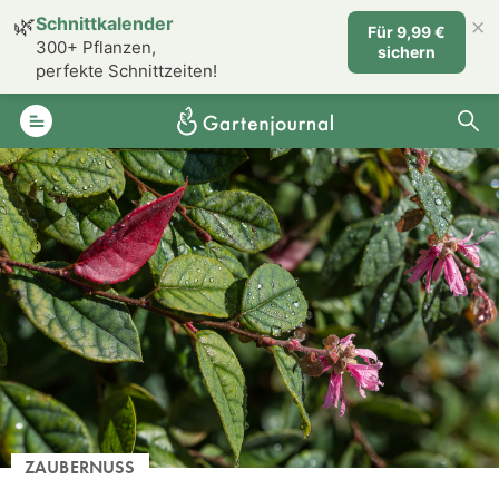
×
🌿
Schnittkalender
Für 9,99 €
300+ Pflanzen,
sichern
perfekte Schnittzeiten!
ZAUBERNUSS