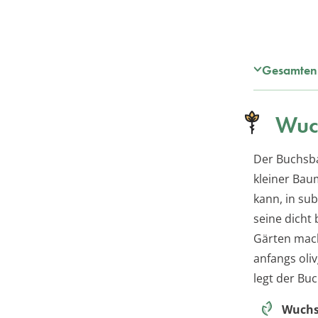
Gesamten 
Wuc
Der Buchsba
kleiner Bau
kann, in sub
seine dicht
Gärten mach
anfangs oli
legt der Bu
Wuch