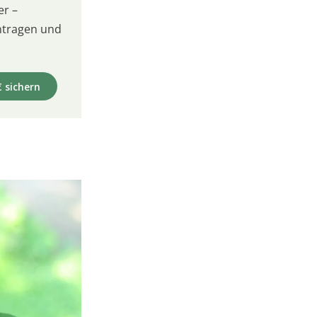
er –
intragen und
€ sichern