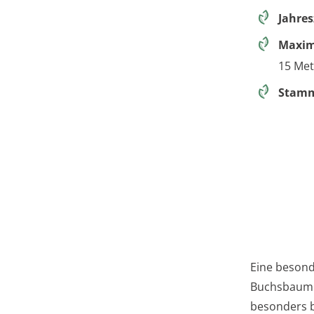
Jahre
Maxim
15 Met
Stamm
Eine besond
Buchsbaum b
besonders b