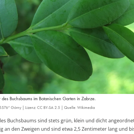
r des Buchsbaums im Botanischen Garten in Zabrze.
576“ Górny | Lizenz: CC BY-SA 2.5 | Quelle: Wikimedia
 des Buchsbaums sind stets grün, klein und dicht angeordnet
g an den Zweigen und sind etwa 2,5 Zentimeter lang und bis