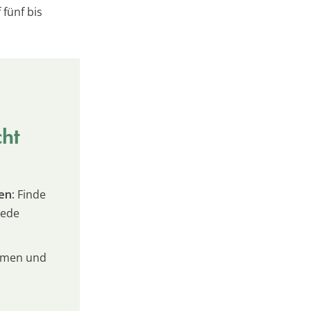
fünf bis
cht
en:
Finde
jede
umen und