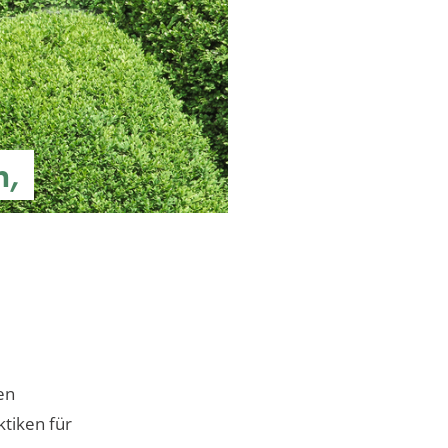
n,
en
ktiken für