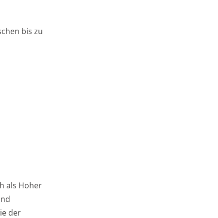
schen bis zu
h als Hoher
und
ie der