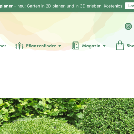
planer
– neu: Garten in 2D planen und in 3D erleben. Kostenlos!
Lo
ner
Pflanzenfinder
Magazin
Sh