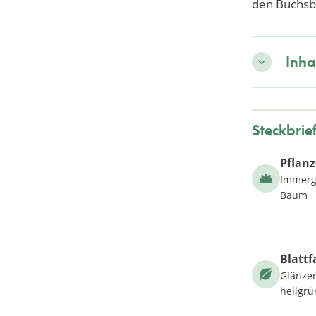
den Buchs
Inha
Steckbrie
Pflan
Immergr
Baum
Blattf
Glänzen
hellgrü