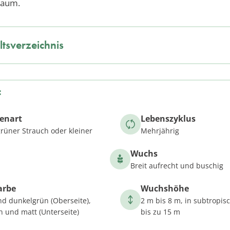
baum.
ltsverzeichnis
f
zenart
Lebenszyklus
üner Strauch oder kleiner
Mehrjährig
Wuchs
Breit aufrecht und buschig
arbe
Wuchshöhe
d dunkelgrün (Oberseite),
2 m bis 8 m, in subtropi
n und matt (Unterseite)
bis zu 15 m