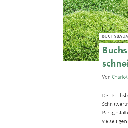
BUCHSBAU
Buchs
schne
Von
Charlot
Der Buchsb
Schnittvertr
Parkgestalt
vielseitige