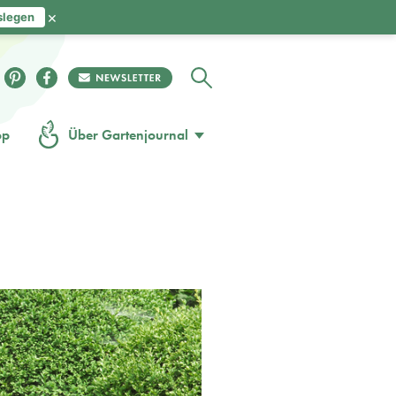
×
slegen
op
Über Gartenjournal