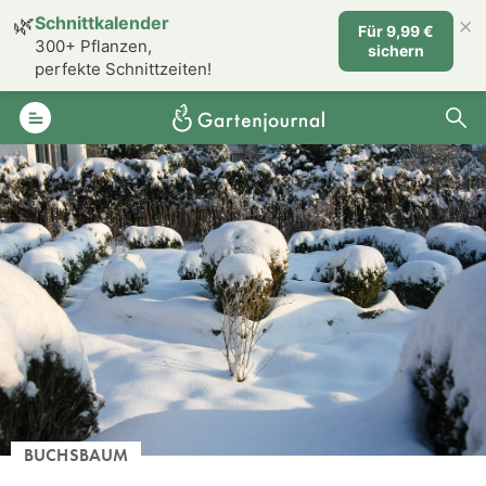
×
🌿
Schnittkalender
Für 9,99 €
300+ Pflanzen,
sichern
perfekte Schnittzeiten!
BUCHSBAUM