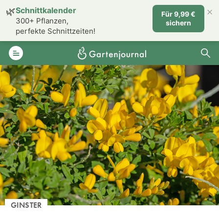
×
🌿
Schnittkalender
Für 9,99 €
300+ Pflanzen,
sichern
perfekte Schnittzeiten!
GINSTER