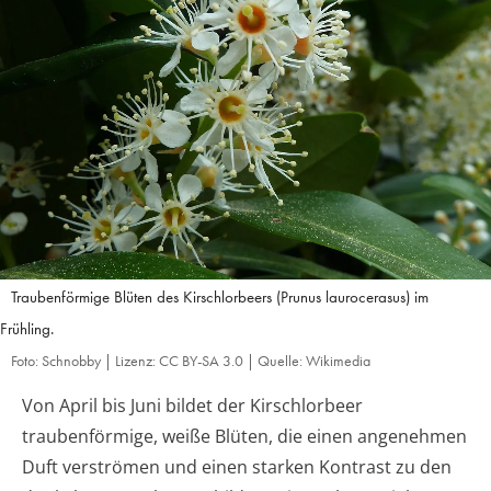
Traubenförmige Blüten des Kirschlorbeers (Prunus laurocerasus) im
Frühling.
Foto: Schnobby | Lizenz: CC BY-SA 3.0 | Quelle: Wikimedia
Von April bis Juni bildet der Kirschlorbeer
traubenförmige, weiße Blüten, die einen angenehmen
Duft verströmen und einen starken Kontrast zu den