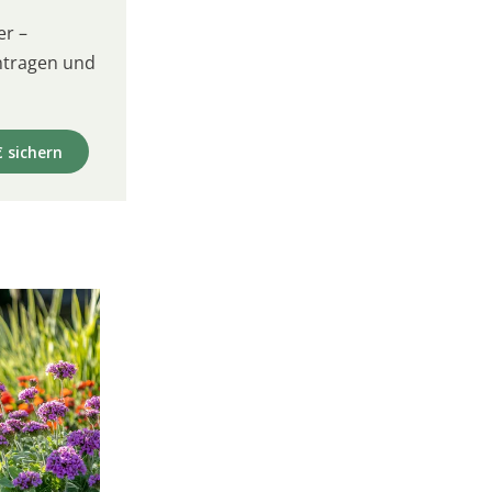
er –
intragen und
€ sichern