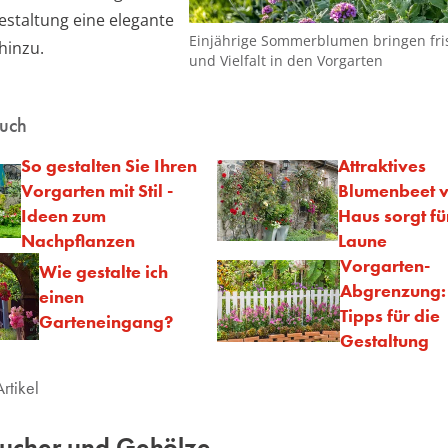
estaltung eine elegante
Einjährige Sommerblumen bringen fri
 hinzu.
und Vielfalt in den Vorgarten
auch
So gestalten Sie Ihren
Attraktives
Vorgarten mit Stil -
Blumenbeet 
Ideen zum
Haus sorgt fü
Nachpflanzen
Laune
Vorgarten-
Wie gestalte ich
Abgrenzung:
einen
Tipps für die
Garteneingang?
Gestaltung
rtikel
äucher und Gehölze