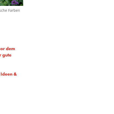
sche Farben
vor dem
r gute
 Ideen &