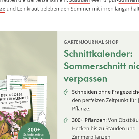
 läuten die Gartensaison ein.
Stauden
wie Purpur-
Sonnen
ze
und Leinkraut beleben den Sommer mit ihren langanha
GARTENJOURNAL SHOP
Schnittkalender:
Sommerschnitt ni
verpassen
Schneiden ohne Fragezeich
den perfekten Zeitpunkt für 
Pflanze.
300+ Pflanzen:
Von Obstbä
Hecken bis zu Stauden und
Zimmerpflanzen