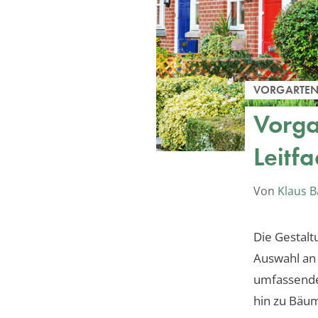
VORGARTE
Vorga
Leitf
Von
Klaus 
Die Gestalt
Auswahl an 
umfassenden
hin zu Bäu