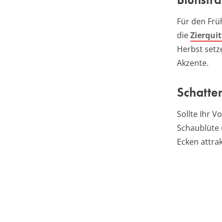
Für den Frü
die
Zierquit
Herbst setz
Akzente.
Schatte
Sollte Ihr V
Schaublüte
Ecken attrak