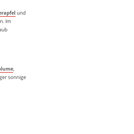
erapfel
und
n. Im
Laub
blume
,
ger sonnige