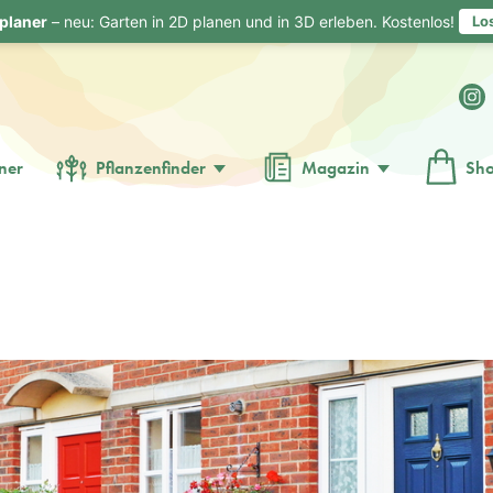
planer
– neu: Garten in 2D planen und in 3D erleben. Kostenlos!
Lo
ner
Pflanzenfinder
Magazin
Sh