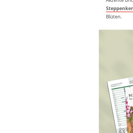
Akzente und
Steppenker
Blüten.