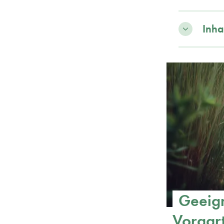
Inha
Geeign
Vorgar