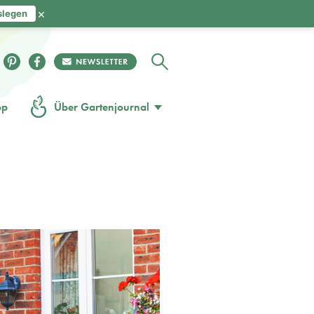
×
slegen
op
Über Gartenjournal