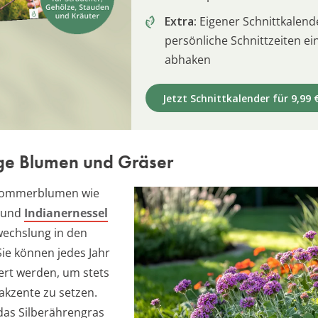
Extra:
Eigener Schnittkalend
persönliche Schnittzeiten e
abhaken
Jetzt Schnittkalender für 9,99 
ige Blumen und Gräser
 Sommerblumen wie
und
Indianernessel
echslung in den
Sie können jedes Jahr
ert werden, um stets
bakzente zu setzen.
das Silberährengras