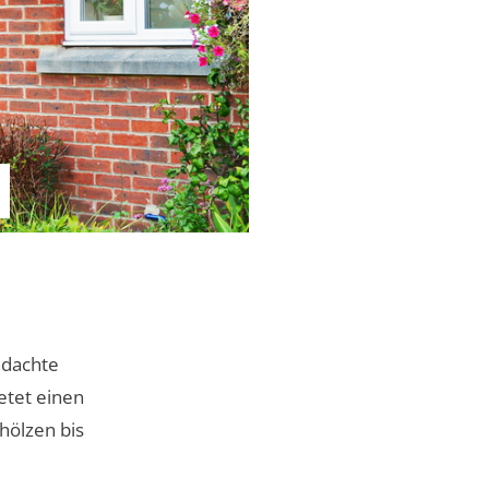
hdachte
ietet einen
hölzen bis