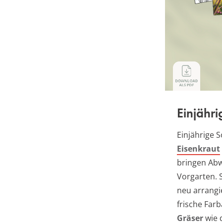
Einjähr
Einjährige
Eisenkraut
bringen Abw
Vorgarten. 
neu arrangi
frische Far
Gräser
wie 