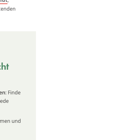
hut
,
ltenden
cht
en:
Finde
jede
umen und