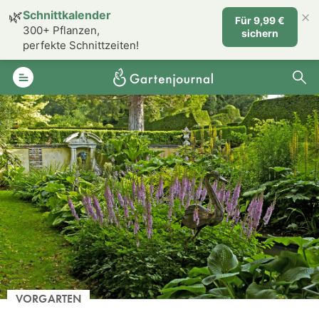
×
🌿
Schnittkalender
Für 9,99 €
300+ Pflanzen,
sichern
perfekte Schnittzeiten!
VORGARTEN