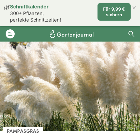
×
🌿
Schnittkalender
Für 9,99 €
300+ Pflanzen,
sichern
perfekte Schnittzeiten!
PAMPASGRAS