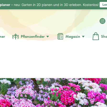
planer
– neu: Garten in 2D planen und in 3D erleben. Kostenlos!
Lo
ner
Pflanzenfinder
Magazin
Sh