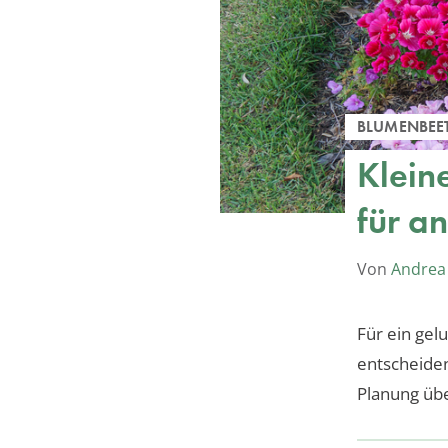
BLUMENBEE
Klein
für a
Von
Andrea
Für ein gel
entscheiden
Planung übe