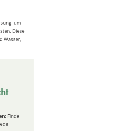
ösung, um
sten. Diese
nd Wasser,
cht
en:
Finde
jede