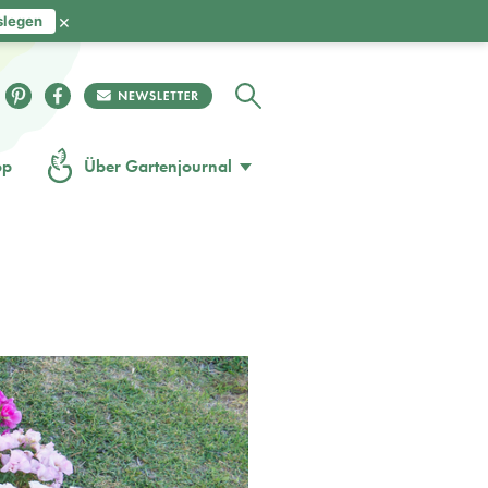
×
slegen
op
Über Gartenjournal