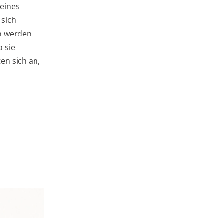
 eines
 sich
n werden
a sie
en sich an,