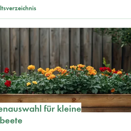
ltsverzeichnis
enauswahl für kleine
beete