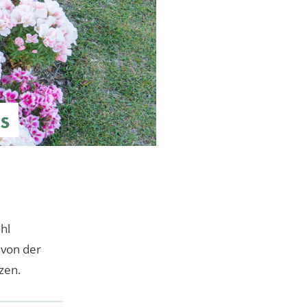
s
hl
 von der
zen.