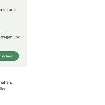
umen und
er –
intragen und
€ sichern
haffen.
llen