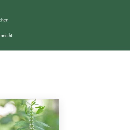
chen
nnicht