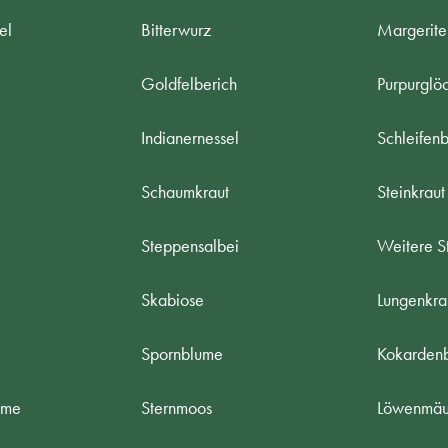
el
Bitterwurz
Margerite
Goldfelberich
Purpurglö
Indianernessel
Schleifen
Schaumkraut
Steinkraut
Steppensalbei
Weitere S
Skabiose
Lungenkra
Spornblume
Kokarden
ume
Sternmoos
Löwenmäu