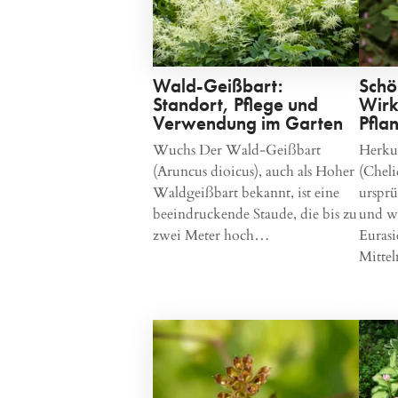
Wald-Geißbart:
Schö
Standort, Pflege und
Wirk
Verwendung im Garten
Pfla
Wuchs Der Wald-Geißbart
Herkun
(Aruncus dioicus), auch als Hoher
(Chel
Waldgeißbart bekannt, ist eine
ursprü
beeindruckende Staude, die bis zu
und w
zwei Meter hoch…
Euras
Mitte