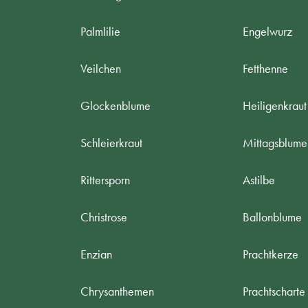
Palmlilie
Engelwurz
Veilchen
Fetthenne
Glockenblume
Heiligenkraut
Schleierkraut
Mittagsblume
Rittersporn
Astilbe
Christrose
Ballonblume
Enzian
Prachtkerze
Chrysanthemen
Prachtscharte