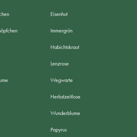
chen
Eisenhut
nöpfchen
Immergrün
Habichtskraut
Lenzrose
lume
Wegwarte
Herbstzeitlose
Wunderblume
Papyrus