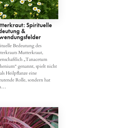
terkraut: Spirituelle
deutung &
wendungsfelder
ituelle Bedeutung des
terkrauts Mutterkraut,
senschaftlich „Tanacetum
henium“ genannt, spielt nicht
als Heilpflanze eine
eutende Rolle, sondern hat
ch…