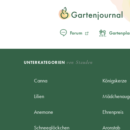
Forum
Gartenpla
von Stauden
UNTERKATEGORIEN
Canna
Königskerze
Lilien
Mädchenaug
Anemone
Ehrenpreis
Schneeglöckchen
Aronstab