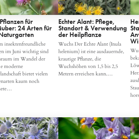
-Pflanzen für
Echter Alant: Pflege,
He
äuber: 24 Arten für
Standort & Verwendung
Sta
Naturgarten
der Heilpflanze
An
Wi
 insektenfreundliche
Wuchs Der Echte Alant (Inula
Wuc
en im Juni wichtig sind
helenium) ist eine ausdauernde,
bek
sraum im Wandel der
krautige Pflanze, die
Löw
ie moderne
Wuchshöhen von 1,5 bis 2,5
Herz
landschaft bietet vielen
Metern erreichen kann.…
aus
tenarten kaum noch
Sta
nete…
hor