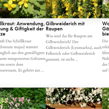
llkraut: Anwendung,
Gilbweiderich mit
Wa
ung & Giftigkeit der
Raupen
Gä
nze
bi
Was sind das für Raupen am
ft Das Schöllkraut
Die
Gilbweiderich? Der
idonium majus) stammt
erle
Gilbweiderich (Lysimachia), auch
nglich aus den gemäßigten
Iden
Felberich oder Gelbweiderich
arm-temperierten Gebieten
Nah
genannt, ist nicht…
iens sowie dem
des
lmeerraum. Es gehört zur…
auf