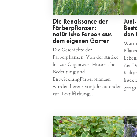
Die Renaissance der
Juni
Färberpflanzen:
Best
natürliche Farben aus
den 
dem eigenen Garten
Warum
Die Geschichte der
Pflanz
Färberpflanzen: Von der Antike
Leben
bis zur Gegenwart Historische
ZeitD
Bedeutung und
Kultur
EntwicklungFärberpflanzen
Insek
wurden bereits vor Jahrtausenden
geeig
zur Textilfärbung…