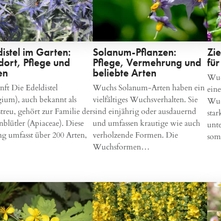
distel im Garten:
Solanum-Pflanzen:
Zie
dort, Pflege und
Pflege, Vermehrung und
fü
en
beliebte Arten
Wuc
ft Die Edeldistel
Wuchs Solanum-Arten haben ein
ein
ium), auch bekannt als
vielfältiges Wuchsverhalten. Sie
Wuch
reu, gehört zur Familie der
sind einjährig oder ausdauernd
star
blütler (Apiaceae). Diese
und umfassen krautige wie auch
unt
g umfasst über 200 Arten,
verholzende Formen. Die
so
Wuchsformen…