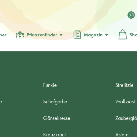
ner
Pflanzenfinder
Magazin
Sh
Funkie
Strelitzie
e
Schafgarbe
Wollziest
Gänsekresse
Zaubergl
Kreuzkraut
Astern