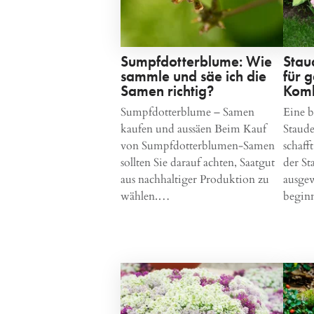
Sumpfdotterblume: Wie
Stau
sammle und säe ich die
für 
Samen richtig?
Komb
Sumpfdotterblume – Samen
Eine b
kaufen und aussäen Beim Kauf
Staude
von Sumpfdotterblumen-Samen
schaff
sollten Sie darauf achten, Saatgut
der S
aus nachhaltiger Produktion zu
ausge
wählen.…
begin