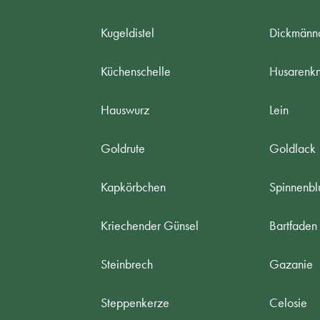
Kugeldistel
Dickmänn
Küchenschelle
Husarenk
Hauswurz
Lein
Goldrute
Goldlack
Kapkörbchen
Spinnenb
Kriechender Günsel
Bartfaden
Steinbrech
Gazanie
Steppenkerze
Celosie