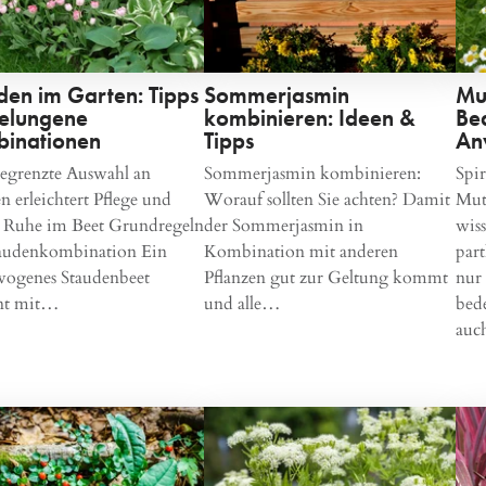
den im Garten: Tipps
Sommerjasmin
Mut
gelungene
kombinieren: Ideen &
Be
inationen
Tipps
An
egrenzte Auswahl an
Sommerjasmin kombinieren:
Spir
n erleichtert Pflege und
Worauf sollten Sie achten? Damit
Mut
t Ruhe im Beet Grundregeln
der Sommerjasmin in
wis
taudenkombination Ein
Kombination mit anderen
part
wogenes Staudenbeet
Pflanzen gut zur Geltung kommt
nur 
nt mit…
und alle…
bed
au