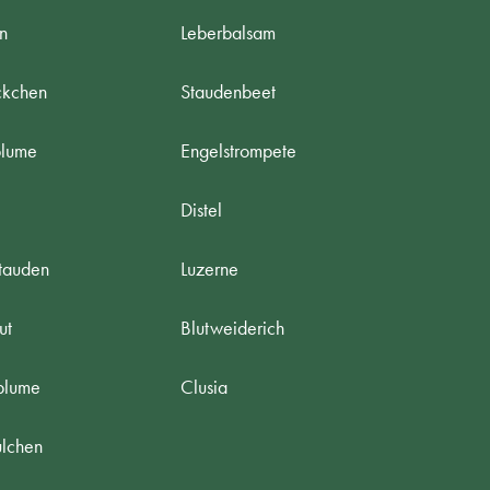
n
Leberbalsam
ckchen
Staudenbeet
blume
Engelstrompete
Distel
tauden
Luzerne
ut
Blutweiderich
blume
Clusia
lchen