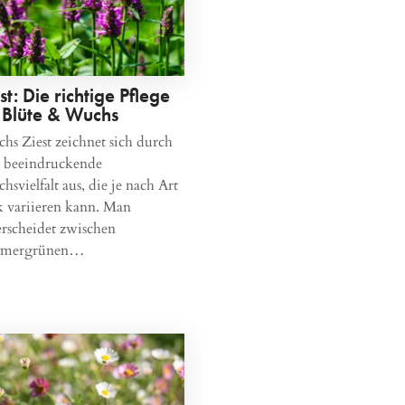
st: Die richtige Pflege
r Blüte & Wuchs
hs Ziest zeichnet sich durch
e beeindruckende
svielfalt aus, die je nach Art
k variieren kann. Man
erscheidet zwischen
mmergrünen…