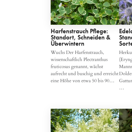
Harfenstrauch Pflege:
Edel
Standort, Schneiden &
Stan
Überwintern
Sort
Wuchs Der Harfenstrauch,
Herkun
wissenschaftlich Plectranthus
(Eryng
fruticosus genannt, wächst
Mannst
aufrecht und buschig und erreicht
Dolden
eine Höhe von etwa 50 bis 90…
Gattun
…