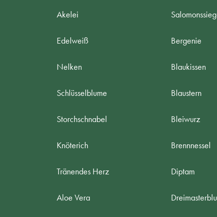
Akelei
Salomonssieg
Edelweiß
Bergenie
Nelken
Blaukissen
Schlüsselblume
Blaustern
Storchschnabel
Bleiwurz
Knöterich
Brennnessel
Tränendes Herz
Diptam
Aloe Vera
Dreimasterbl