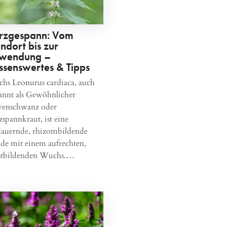
rzgespann: Vom
ndort bis zur
wendung –
ssenswertes & Tipps
hs Leonurus cardiaca, auch
annt als Gewöhnlicher
enschwanz oder
spannkraut, ist eine
dauernde, rhizombildende
ude mit einem aufrechten,
stbildenden Wuchs.…