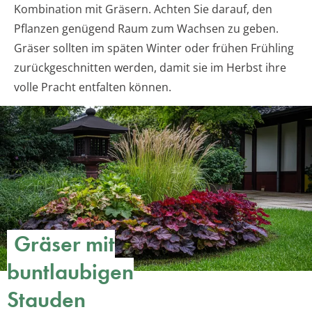
Kombination mit Gräsern. Achten Sie darauf, den
Pflanzen genügend Raum zum Wachsen zu geben.
Gräser sollten im späten Winter oder frühen Frühling
zurückgeschnitten werden, damit sie im Herbst ihre
volle Pracht entfalten können.
Gräser mit
buntlaubigen
Stauden