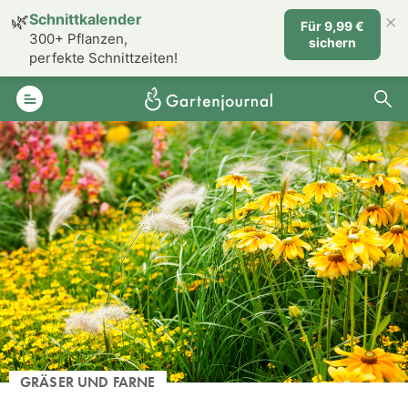
×
🌿
Schnittkalender
Für 9,99 €
300+ Pflanzen,
sichern
perfekte Schnittzeiten!
GRÄSER UND FARNE