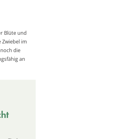
er Blüte und
e Zwiebel im
 noch die
ngsfähig an
cht