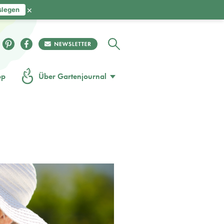
×
slegen
op
Über Gartenjournal