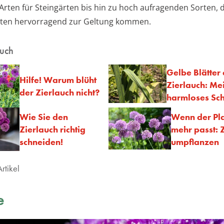
rten für Steingärten bis hin zu hoch aufragenden Sorten, d
ten hervorragend zur Geltung kommen.
auch
Gelbe Blätter
Hilfe! Warum blüht
Zierlauch: Mei
der Zierlauch nicht?
harmloses Sc
Wie Sie den
Wenn der Pla
Zierlauch richtig
mehr passt: 
schneiden!
umpflanzen
rtikel
e