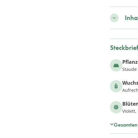
Inha
Steckbrie
Pflan
Staude
Wuch
Aufrech
Blüte
Violett,
Gesamten 