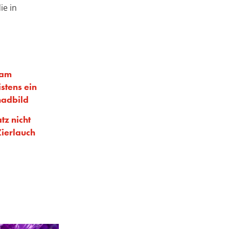
ie in
 am
stens ein
hadbild
tz nicht
Zierlauch