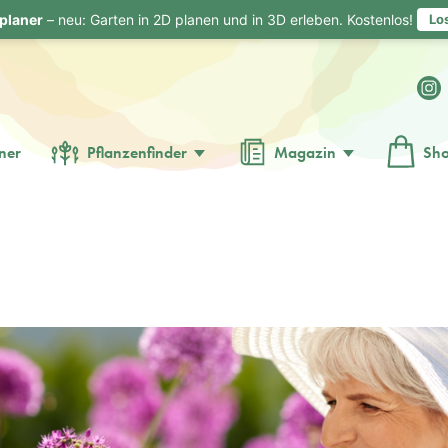
planer
– neu: Garten in 2D planen und in 3D erleben. Kostenlos!
Lo
ner
Pflanzenfinder
Magazin
Sh