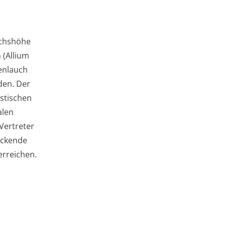
uchshöhe
 (Allium
senlauch
den. Der
istischen
alen
 Vertreter
ckende
erreichen.