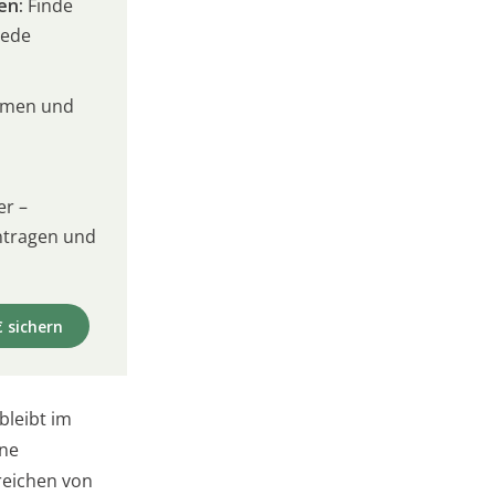
en:
Finde
jede
umen und
er –
intragen und
€ sichern
bleibt im
ine
reichen von