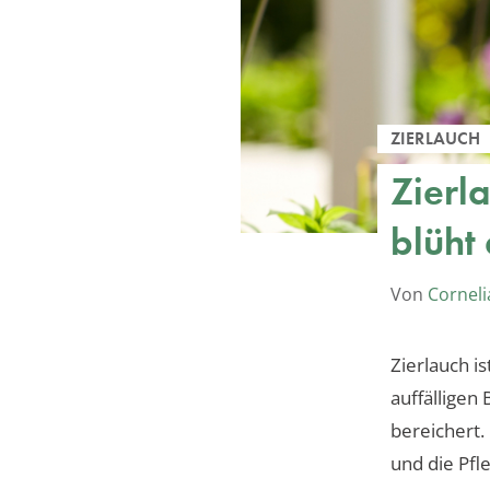
ZIERLAUCH
Zierl
blüht 
Von
Corneli
Zierlauch is
auffälligen
bereichert.
und die Pfl