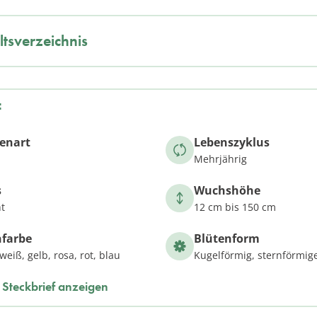
ltsverzeichnis
f
zenart
Lebenszyklus
Mehrjährig
s
Wuchshöhe
t
12 cm bis 150 cm
nfarbe
Blütenform
 weiß, gelb, rosa, rot, blau
Kugelförmig, sternförmig
Steckbrief anzeigen