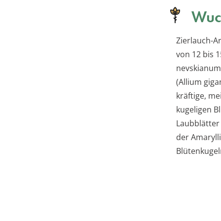
Wuc
Zierlauch-A
von 12 bis 
nevskianum)
(Allium gig
kräftige, me
kugeligen B
Laubblätter 
der Amaryll
Blütenkugel