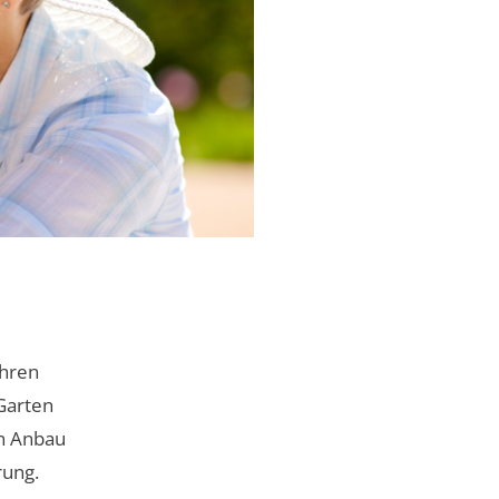
ihren
Garten
en Anbau
rung.