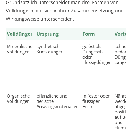
Grundsätzlich unterscheidet man drei Formen von
Volldüngern, die sich in ihrer Zusammensetzung und
Wirkungsweise unterscheiden.
Volldünger
Ursprung
Form
Vorteil
Mineralische
synthetisch,
gelöst als
schnell 
Volldünger
Kunstdünger
Düngesalz
bedarfso
oder
Düngung
Flüssigdünger
Langzei
Organische
pflanzliche und
in fester oder
Nährstof
Volldünger
tierische
flüssiger
werden 
Ausgangsmaterialien
Form
abgegeb
positiver
auf Bod
und
Humusb