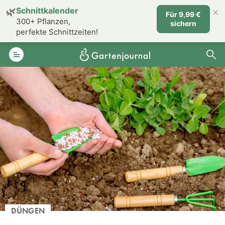
×
🌿
Schnittkalender
Für 9,99 €
300+ Pflanzen,
sichern
perfekte Schnittzeiten!
DÜNGEN