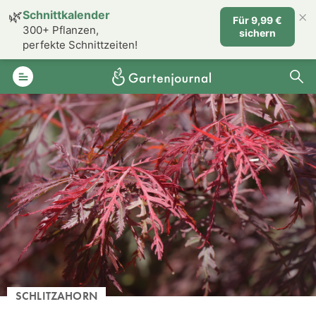
×
🌿
Schnittkalender
Für 9,99 €
300+ Pflanzen,
sichern
perfekte Schnittzeiten!
SCHLITZAHORN