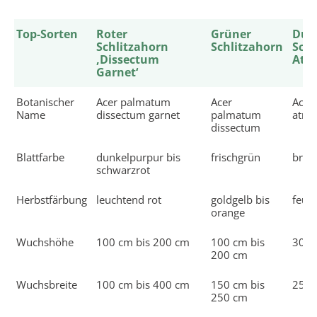
Top-Sorten
Roter
Grüner
Dun
Schlitzahorn
Schlitzahorn
Schl
‚Dissectum
Atr
Garnet‘
Botanischer
Acer palmatum
Acer
Acer
Name
dissectum garnet
palmatum
atro
dissectum
Blattfarbe
dunkelpurpur bis
frischgrün
brau
schwarzrot
Herbstfärbung
leuchtend rot
goldgelb bis
feuer
orange
Wuchshöhe
100 cm bis 200 cm
100 cm bis
300 
200 cm
Wuchsbreite
100 cm bis 400 cm
150 cm bis
250 
250 cm