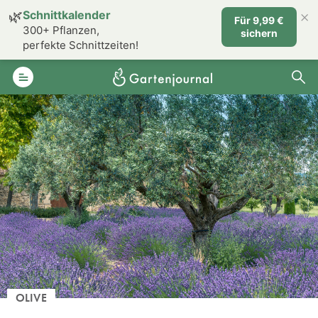
×
🌿
Schnittkalender
Für 9,99 €
300+ Pflanzen,
sichern
perfekte Schnittzeiten!
OLIVE