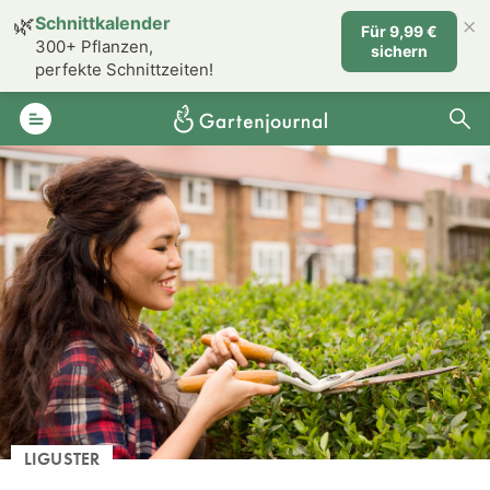
×
🌿
Schnittkalender
Für 9,99 €
300+ Pflanzen,
sichern
perfekte Schnittzeiten!
LIGUSTER