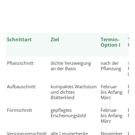
Schnittart
Ziel
Termin-
Te
Option I
Opt
Pflanzschnitt
dichte Verzweigung
nach der
im 
an der Basis
Pflanzung
Frü
(Fe
Aufbauschnitt
kompaktes Wachstum
Februar
End
und dichtes
bis Anfang
Mitt
Blätterkleid
März
Formschnitt
gepflegtes
Februar
End
Erscheinungsbild
bis Anfang
Mitt
März
Verjüngungsschnitt
alte Ligusterhecke
November
kei