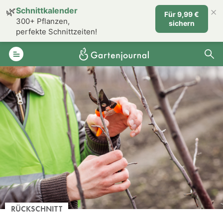
×
🌿
Schnittkalender
Für 9,99 €
300+ Pflanzen,
sichern
perfekte Schnittzeiten!
RÜCKSCHNITT