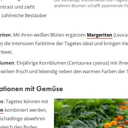
anderen Blumen schafft spannende Fa
ntrast und zieht
zahlreiche Bestäuber
riten
: Mit ihren weißen Blüten ergänzen
Margeriten
(Leuc
e) die intensiven Farbtöne der Tagetes ideal und bringen Vielf
nbeet.
lumen
: Einjährige Kornblumen (Centaurea cyanus) mit ihr
 wirken frisch und lebendig neben den warmen Farben der 
tionen mit Gemüse
en
: Tagetes können mit
en
kombiniert werden,
 Schädlinge abwehren
gleich den Boden