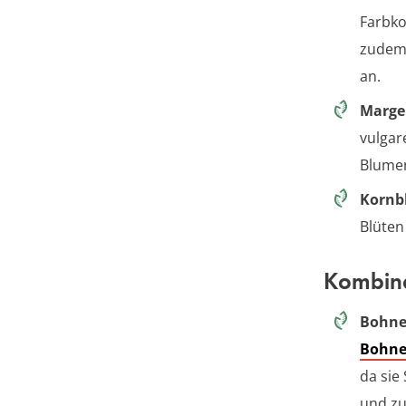
Farbko
zudem 
an.
Marge
vulgar
Blume
Kornb
Blüten
Kombina
Bohn
Bohn
da sie
und zu