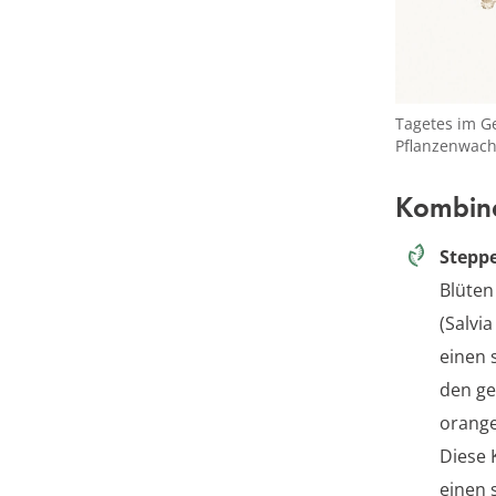
Tagetes im G
Pflanzenwac
Kombina
Stepp
Blüten
(Salvi
einen 
den ge
orange
Diese 
einen 