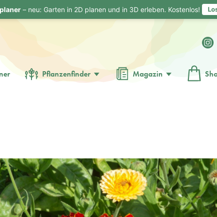
planer
– neu: Garten in 2D planen und in 3D erleben. Kostenlos!
Lo
ner
Pflanzenfinder
Magazin
Sh