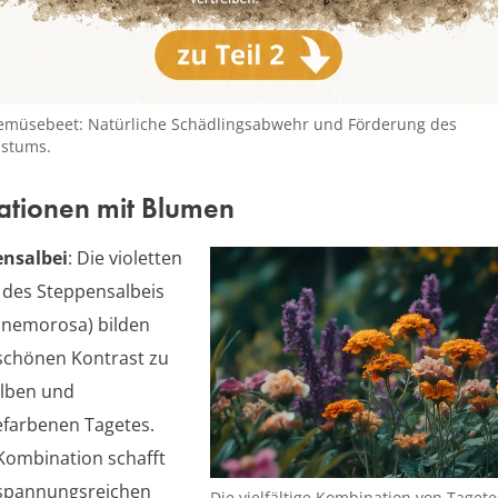
emüsebeet: Natürliche Schädlingsabwehr und Förderung des
hstums.
tionen mit Blumen
ensalbei
: Die violetten
 des Steppensalbeis
a nemorosa) bilden
schönen Kontrast zu
lben und
farbenen Tagetes.
Kombination schafft
spannungsreichen
Die vielfältige Kombination von Taget