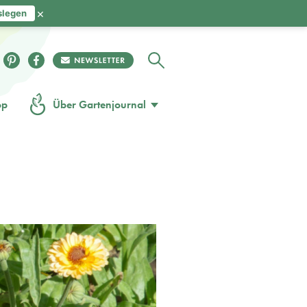
×
slegen
op
Über Gartenjournal