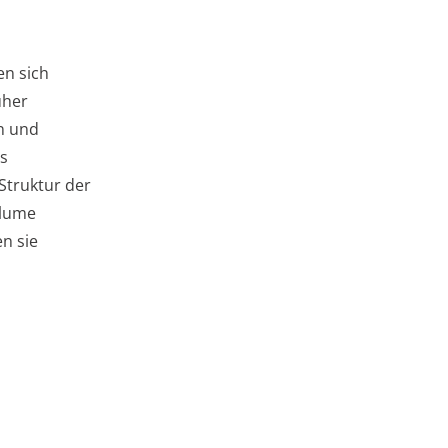
en sich
üher
n und
s
Struktur der
blume
n sie