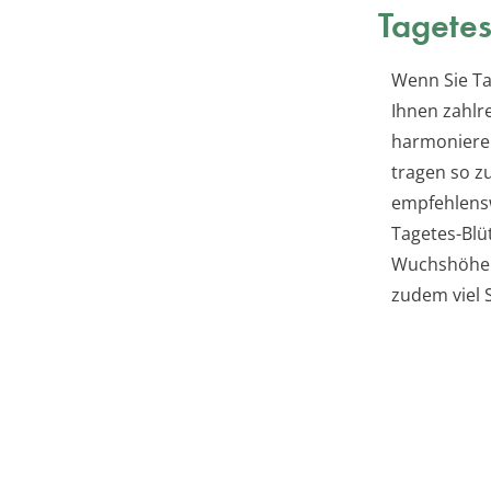
Tagete
Wenn Sie Ta
Ihnen zahlr
harmoniere
tragen so z
empfehlensw
Tagetes-Blü
Wuchshöhen 
zudem viel S