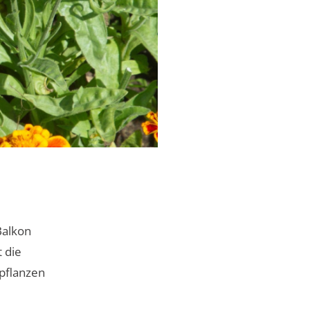
Balkon
 die
tpflanzen