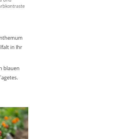
rbkontraste
anthemum
alt in Ihr
en blauen
Tagetes.