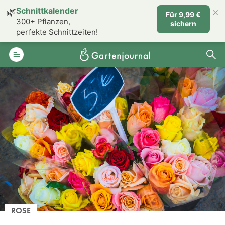
×
🌿
Schnittkalender
Für 9,99 €
300+ Pflanzen,
sichern
perfekte Schnittzeiten!
ROSE