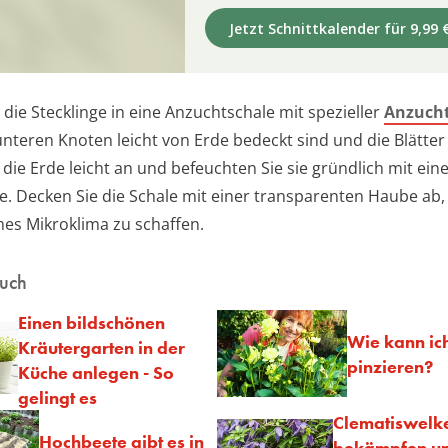
Jetzt Schnittkalender für 9,99 
 die Stecklinge in eine Anzuchtschale mit spezieller
Anzuch
nteren Knoten leicht von Erde bedeckt sind und die Blätter 
die Erde leicht an und befeuchten Sie sie gründlich mit ein
e. Decken Sie die Schale mit einer transparenten Haube ab,
es Mikroklima zu schaffen.
auch
Einen bildschönen
Wie kann ic
Kräutergarten in der
pinzieren?
Küche anlegen - So
gelingt es
Clematiswelk
Hochbeete gibt es in
bekämpfen u