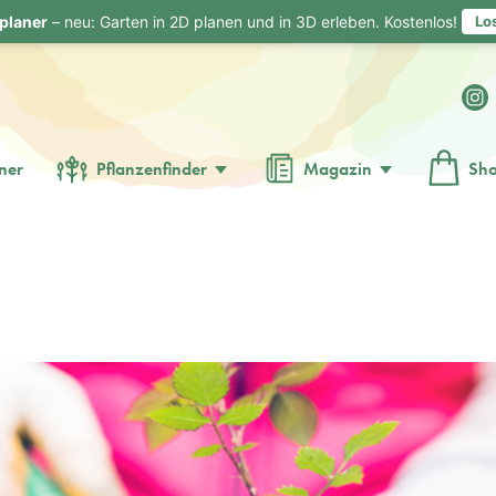
planer
– neu: Garten in 2D planen und in 3D erleben. Kostenlos!
Lo
ner
Pflanzenfinder
Magazin
Sh