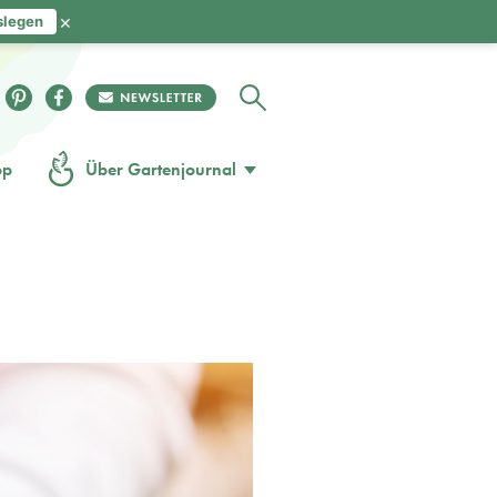
×
slegen
op
Über Gartenjournal