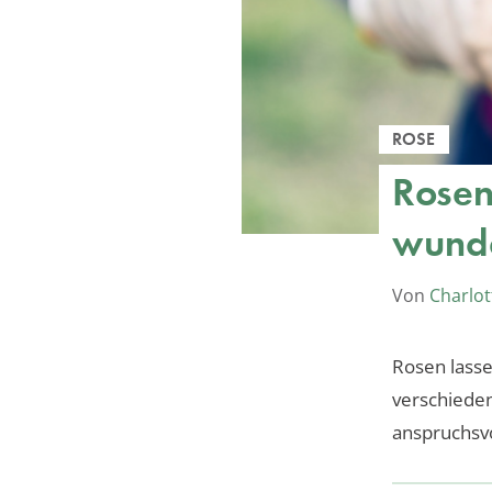
ROSE
Rosen
wunde
Von
Charlot
Rosen lassen
verschieden
anspruchsv