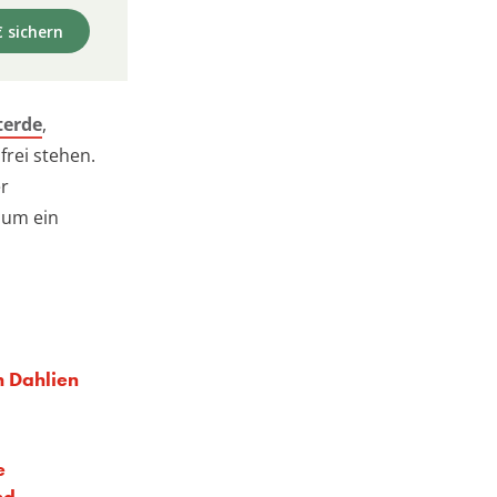
€ sichern
terde
,
frei stehen.
er
 um ein
h Dahlien
e
nd