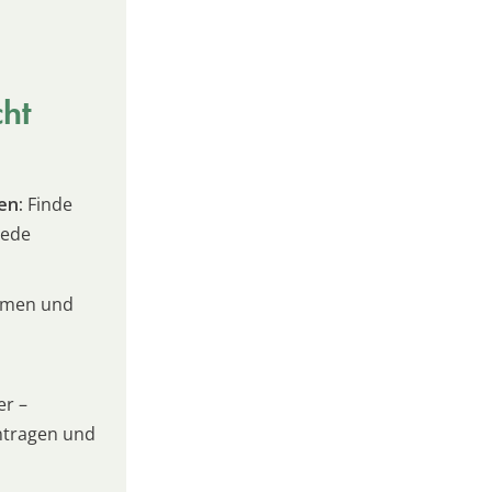
cht
en:
Finde
jede
umen und
er –
intragen und