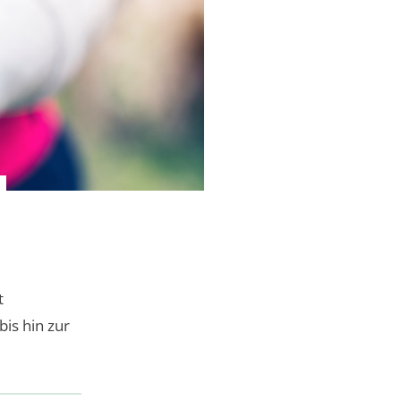
t
is hin zur