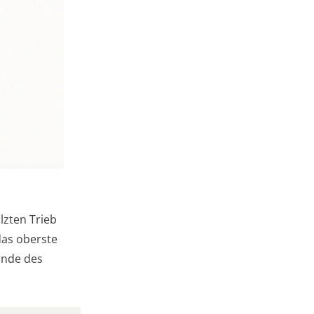
lzten Trieb
das oberste
Ende des