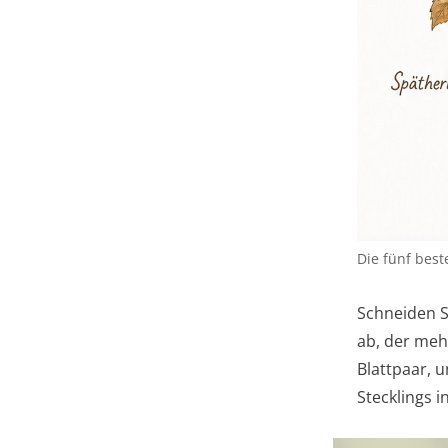
Die fünf bes
Schneiden S
ab, der mehr
Blattpaar, 
Stecklings i