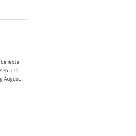
 beliebte
rosen und
ng August,