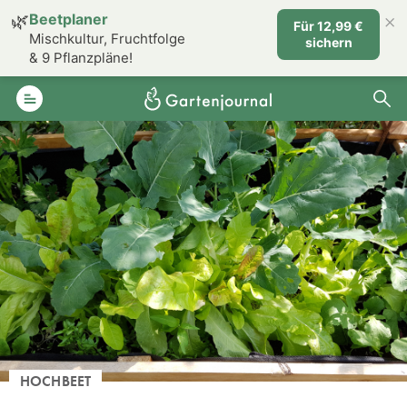
×
🌿
Beetplaner
Für 12,99 €
Mischkultur, Fruchtfolge
sichern
& 9 Pflanzpläne!
HOCHBEET