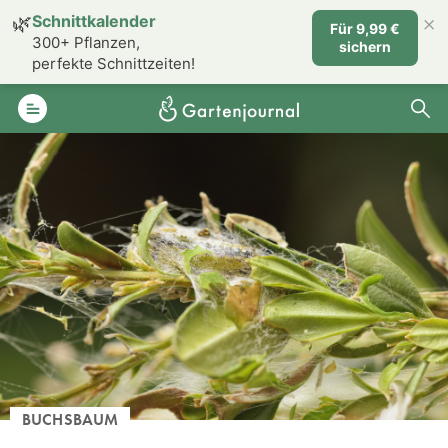
×
🌿
Schnittkalender
Für 9,99 €
300+ Pflanzen,
sichern
perfekte Schnittzeiten!
BUCHSBAUM