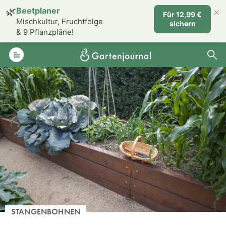
×
🌿
Beetplaner
Für 12,99 €
Mischkultur, Fruchtfolge
sichern
& 9 Pflanzpläne!
STANGENBOHNEN