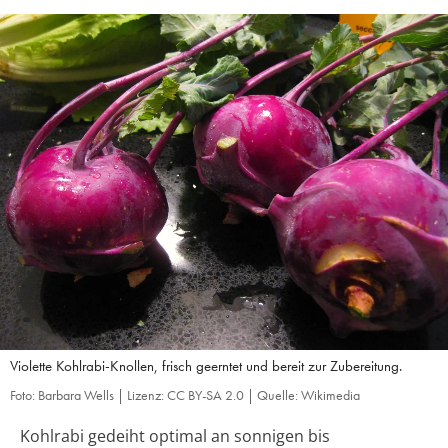
Violette Kohlrabi-Knollen, frisch geerntet und bereit zur Zubereitung.
Foto: Barbara Wells | Lizenz: CC BY-SA 2.0 | Quelle: Wikimedia
Kohlrabi gedeiht optimal an sonnigen bis