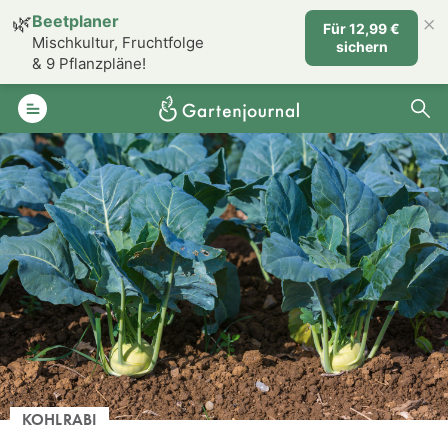
×
🌿
Beetplaner
Für 12,99 €
Mischkultur, Fruchtfolge
sichern
& 9 Pflanzpläne!
KOHLRABI