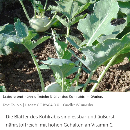
Essbare und nährstoffreiche Blätter des Kohlrabis im Garten.
Foto: Toubib | Lizenz: CC BY-SA 3.0 | Quelle: Wikimedia
Die Blätter des Kohlrabis sind essbar und äußerst
nährstoffreich, mit hohen Gehalten an Vitamin C,