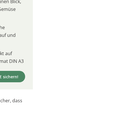
inen Blick,
 Gemüse
che
kauf und
t auf
mat DIN A3
€ sichern!
icher, dass