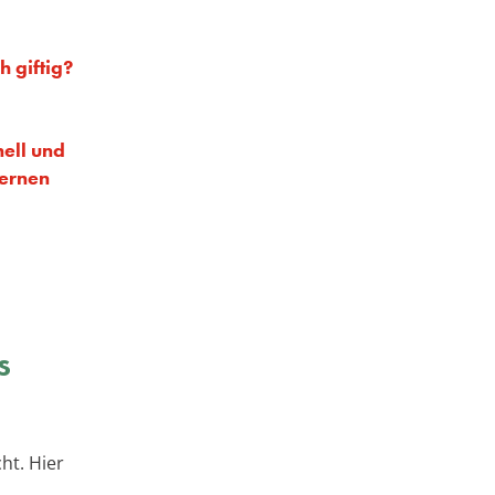
h giftig?
ell und
kernen
s
ht. Hier