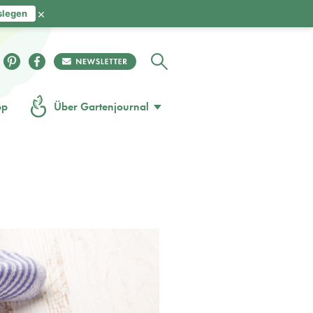
×
slegen
op
Über Gartenjournal