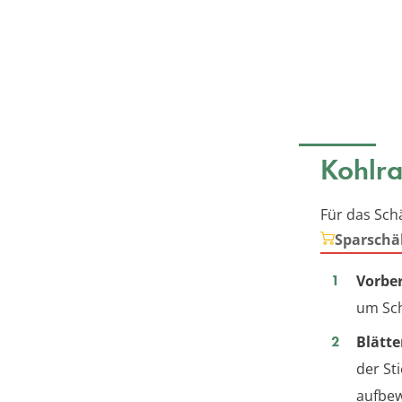
Kohlra
Für das Sch
Sparschä
Vorber
um Sch
Blätte
der St
aufbew