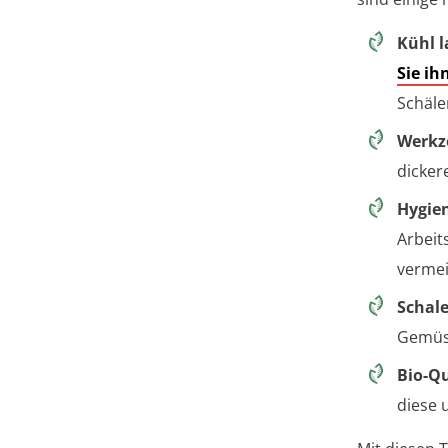
Kühl l
Sie ih
Schäle
Werkz
dicker
Hygie
Arbeit
vermei
Schal
Gemüs
Bio-Qu
diese 