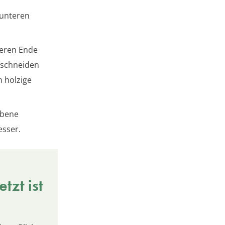
 unteren
teren Ende
 schneiden
 holzige
ebene
esser.
tzt ist