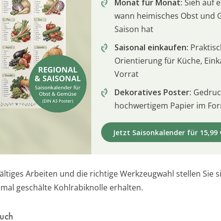
Monat für Monat:
Sieh auf e
wann heimisches Obst und
Saison hat
Saisonal einkaufen:
Praktis
Orientierung für Küche, Ein
Vorrat
Dekoratives Poster:
Gedruck
hochwertigem Papier im For
Jetzt Saisonkalender für 15,99 
ltiges Arbeiten und die richtige Werkzeugwahl stellen Sie s
imal geschälte Kohlrabiknolle erhalten.
auch