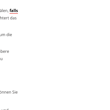
älen,
falls
chtert das
 um die
ubere
zu
können Sie