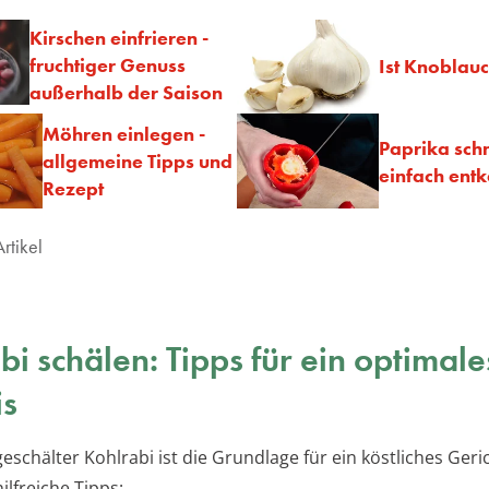
Kirschen einfrieren -
fruchtiger Genuss
Ist Knoblauc
außerhalb der Saison
Möhren einlegen -
Paprika schn
allgemeine Tipps und
einfach ent
Rezept
rtikel
bi schälen: Tipps für ein optimale
is
geschälter Kohlrabi ist die Grundlage für ein köstliches Geric
hilfreiche Tipps: