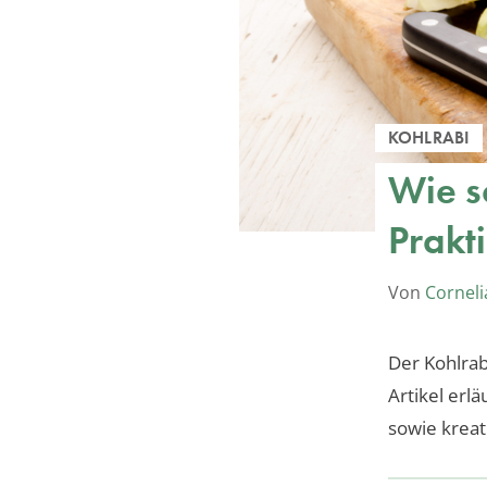
KOHLRABI
Wie s
Prakti
Von
Corneli
Der Kohlrab
Artikel erl
sowie kreat