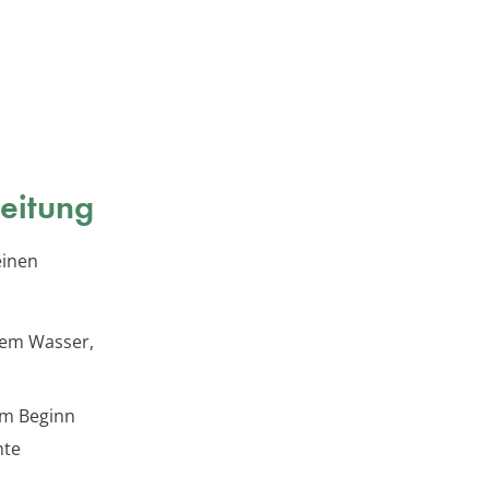
leitung
einen
dem Wasser,
am Beginn
hte