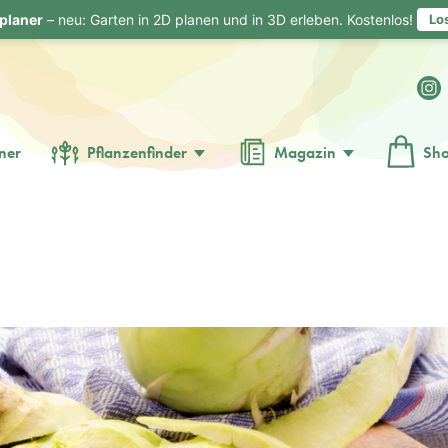
planer
– neu: Garten in 2D planen und in 3D erleben. Kostenlos!
Lo
ner
Pflanzenfinder
Magazin
Sh