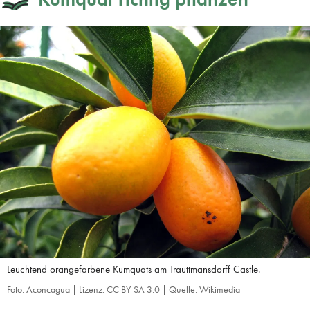
Leuchtend orangefarbene Kumquats am Trauttmansdorff Castle.
Foto: Aconcagua | Lizenz: CC BY-SA 3.0 | Quelle: Wikimedia