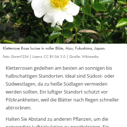
Kletterrose Rosa luciae in voller Blüte, Aizu, Fukushima, Japan.
Foto: Qwert1234 | Lizenz: CC BY-SA 3.0 | Quelle: Wikimedia
Kletterrosen gedeihen am besten an sonnigen bis
halbschattigen Standorten. Ideal sind Südost- oder
Südwestlagen, da zu heiße Südlagen vermieden
werden sollten. Ein luftiger Standort schützt vor
Pilzkrankheiten, weil die Blätter nach Regen schneller
abtrocknen.
Halten Sie Abstand zu anderen Pflanzen, um die
notwendige Luftzirkulation zu gewährleisten. Ein