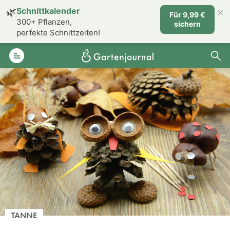
×
🌿
Schnittkalender
Für 9,99 €
300+ Pflanzen,
sichern
perfekte Schnittzeiten!
TANNE