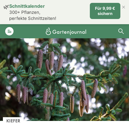
×
🌿
Schnittkalender
Für 9,99 €
300+ Pflanzen,
sichern
perfekte Schnittzeiten!
KIEFER