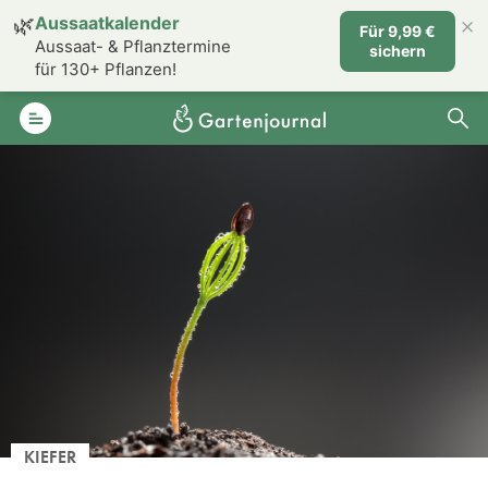
×
🌿
Aussaatkalender
Für 9,99 €
Aussaat- & Pflanztermine
sichern
für 130+ Pflanzen!
KIEFER