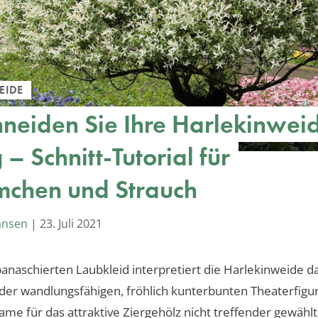
EIDE
hneiden Sie Ihre Harlekinwei
g – Schnitt-Tutorial für
chen und Strauch
ansen
|
23. Juli 2021
anaschierten Laubkleid interpretiert die Harlekinweide da
r wandlungsfähigen, fröhlich kunterbunten Theaterfigur.
ame für das attraktive Ziergehölz nicht treffender gewähl