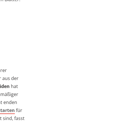
hrer
r aus der
iden
hat
elmäßiger
ht enden
ttarten
für
sind, fasst