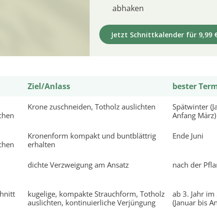
abhaken
Jetzt Schnittkalender für 9,99 
Ziel/Anlass
bester Ter
Krone zuschneiden, Totholz auslichten
Spätwinter (J
chen
Anfang März)
Kronenform kompakt und buntblättrig
Ende Juni
chen
erhalten
dichte Verzweigung am Ansatz
nach der Pfl
hnitt
kugelige, kompakte Strauchform, Totholz
ab 3. Jahr im
auslichten, kontinuierliche Verjüngung
(Januar bis A