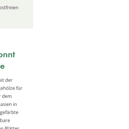
ostfreien
onnt
ne
it der
gehölze für
er dem
asien in
 gefärbte
nbare
n Blätter.