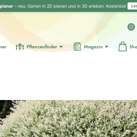
planer
– neu: Garten in 2D planen und in 3D erleben. Kostenlos!
Lo
ner
Pflanzenfinder
Magazin
Sh