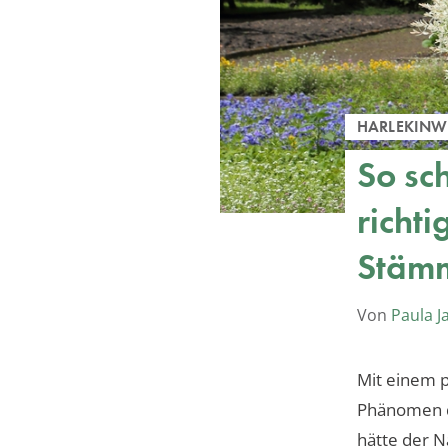
HARLEKINW
So sc
richti
Stämm
Von
Paula J
Mit einem p
Phänomen de
hätte der N