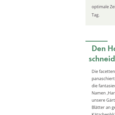
optimale Zei
Tag.
Den Ha
schneid
Die facette
panaschiert
die fantasi
Namen ‚Harl
unsere Gärt
Blätter an g
Kätzchenblü