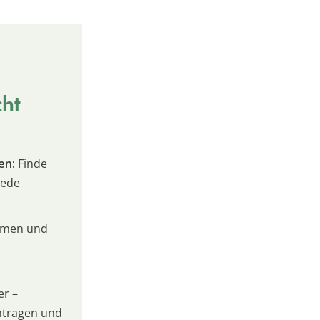
cht
en:
Finde
jede
umen und
er –
intragen und