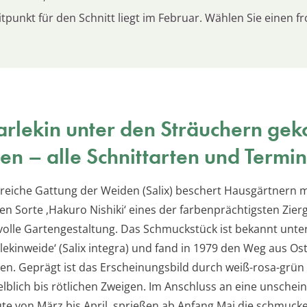
tpunkt für den Schnitt liegt im Februar. Wählen Sie einen fr
rlekin unter den Sträuchern gek
en – alle Schnittarten und Termi
nreiche Gattung der Weiden (Salix) beschert Hausgärtnern m
en Sorte ‚Hakuro Nishiki‘ eines der farbenprächtigsten Zier
evolle Gartengestaltung. Das Schmuckstück ist bekannt unt
ekinweide‘ (Salix integra) und fand in 1979 den Weg aus Ost
en. Geprägt ist das Erscheinungsbild durch weiß-rosa-grün
elblich bis rötlichen Zweigen. Im Anschluss an eine unschei
te von März bis April, sprießen ab Anfang Mai die schmucke