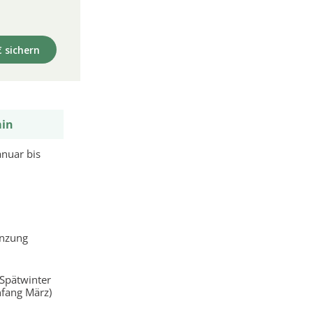
€ sichern
min
anuar bis
anzung
 Spätwinter
nfang März)