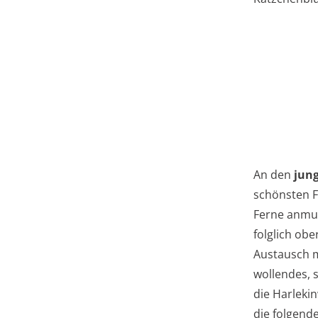
An den
jun
schönsten F
Ferne anmut
folglich ob
Austausch m
wollendes, 
die Harleki
die folgend