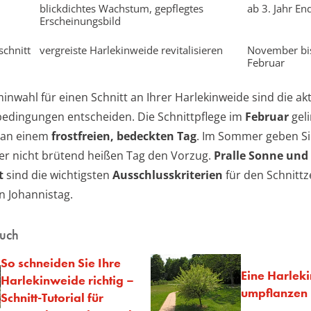
blickdichtes Wachstum, gepflegtes
ab 3. Jahr En
Erscheinungsbild
chnitt
vergreiste Harlekinweide revitalisieren
November bi
Februar
inwahl für einen Schnitt an Ihrer Harlekinweide sind die ak
edingungen entscheiden. Die Schnittpflege im
Februar
geli
 an einem
frostfreien, bedeckten Tag
. Im Sommer geben S
r nicht brütend heißen Tag den Vorzug.
Pralle Sonne und
t
sind die wichtigsten
Ausschlusskriterien
für den Schnittz
 Johannistag.
auch
So schneiden Sie Ihre
Eine Harlek
Harlekinweide richtig –
umpflanzen
Schnitt-Tutorial für