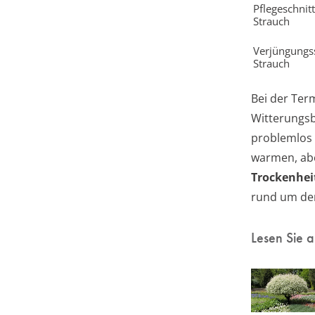
Pflegeschnitt
Strauch
Verjüngungss
Strauch
Bei der Term
Witterungsb
problemlos
warmen, abe
Trockenhei
rund um den
Lesen Sie 