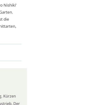
 Nishiki‘
Garten.
t die
nittarten,
g. Kürzen
strieb. Der