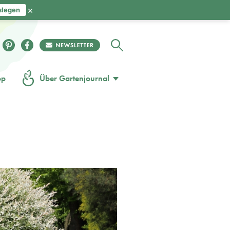
×
slegen
op
Über Gartenjournal