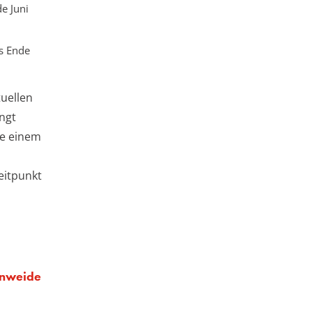
de Juni
s Ende
tuellen
ngt
ie einem
eitpunkt
inweide