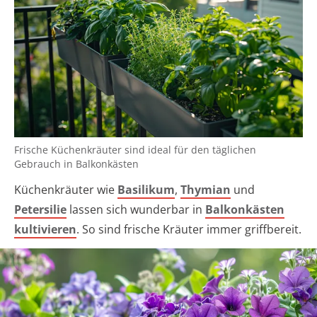
Frische Küchenkräuter sind ideal für den täglichen
Gebrauch in Balkonkästen
Küchenkräuter wie
Basilikum
,
Thymian
und
Petersilie
lassen sich wunderbar in
Balkonkästen
kultivieren
. So sind frische Kräuter immer griffbereit.