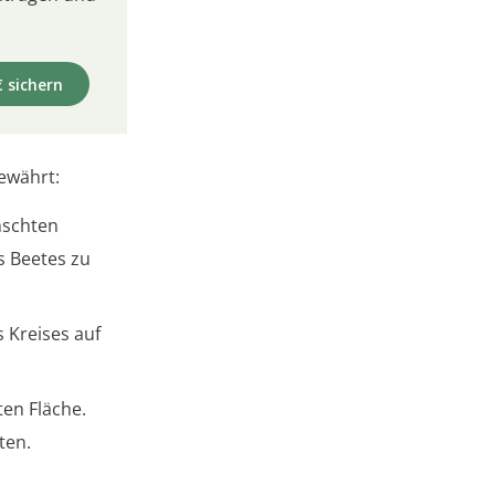
€ sichern
ewährt:
nschten
s Beetes zu
 Kreises auf
ten Fläche.
ten.