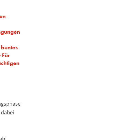
en
ngungen
n buntes
 Für
ächtigen
ungsphase
 dabei
d
ahl