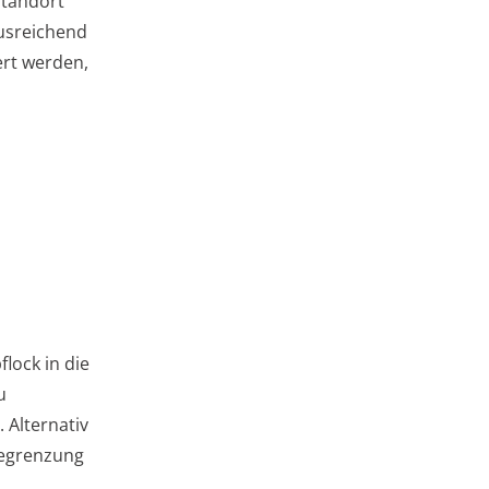
Standort
ausreichend
ert werden,
lock in die
u
 Alternativ
Begrenzung