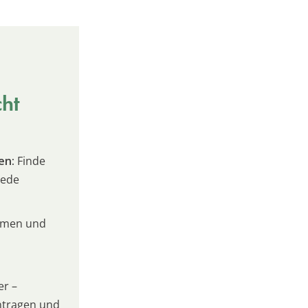
cht
en:
Finde
jede
umen und
er –
intragen und