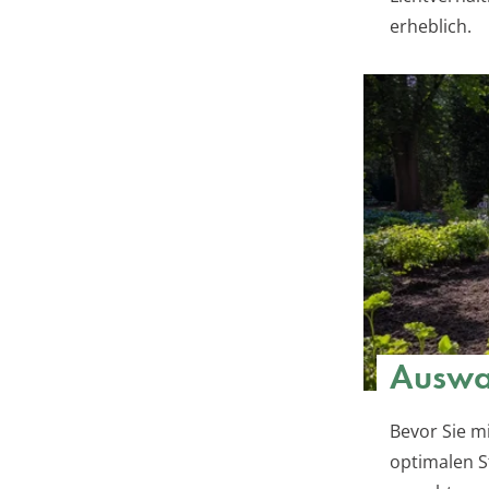
erheblich.
Auswah
Bevor Sie m
optimalen S