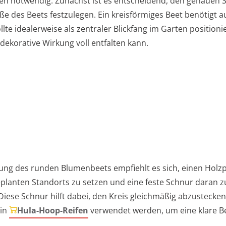
n notwendig. Zunächst ist es entscheidend, den genauen 
ße des Beets festzulegen. Ein kreisförmiges Beet benötigt 
llte idealerweise als zentraler Blickfang im Garten positioni
dekorative Wirkung voll entfalten kann.
ung des runden Blumenbeets empfiehlt es sich, einen Holzpf
eplanten Standorts zu setzen und eine feste Schnur daran z
Diese Schnur hilft dabei, den Kreis gleichmäßig abzustecken.
ein
Hula-Hoop-Reifen
verwendet werden, um eine klare 