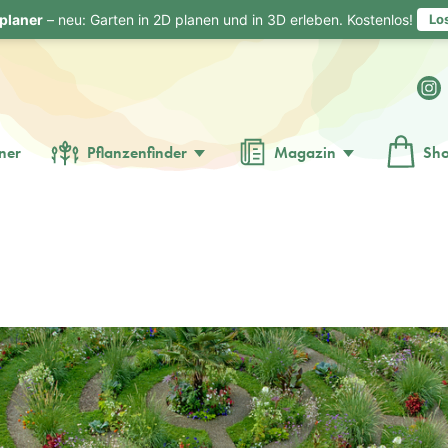
planer
– neu: Garten in 2D planen und in 3D erleben. Kostenlos!
Lo
ner
Pflanzenfinder
Magazin
Sh