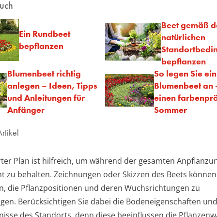
auch
Beet gemäß d
Ein Rundbeet
natürlichen
bepflanzen
Standortbedi
bepflanzen
Blumenbeet richtig
So legen Sie ei
anlegen – Ideen, Tipps
Blumenbeet an -
und Anleitungen für
einen farbenpr
Anfänger
Sommer
rtikel
ierter Plan ist hilfreich, um während der gesamten Anpflanz
ht zu behalten. Zeichnungen oder Skizzen des Beets können
n, die Pflanzpositionen und deren Wuchsrichtungen zu
igen. Berücksichtigen Sie dabei die Bodeneigenschaften un
tnisse des Standorts, denn diese beeinflussen die Pflanzenw