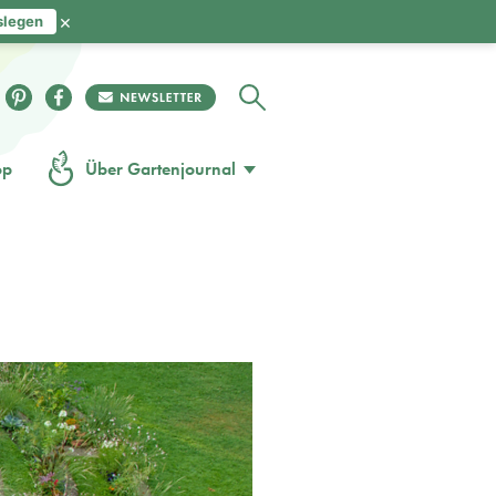
×
slegen
op
Über Gartenjournal