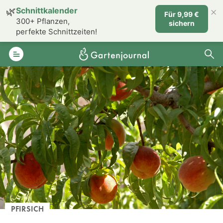
×
🌿
Schnittkalender
Für 9,99 €
300+ Pflanzen,
sichern
perfekte Schnittzeiten!
PFIRSICH