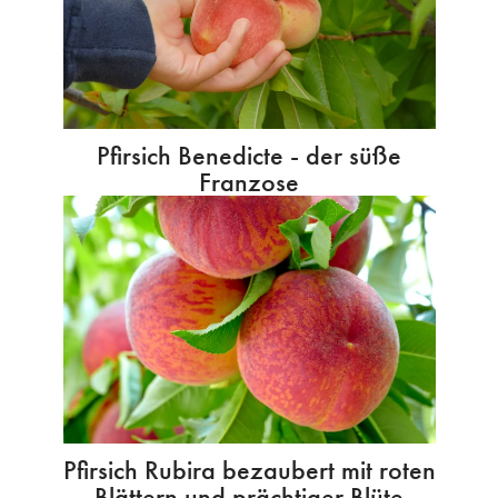
Pfirsich Benedicte - der süße
Franzose
Pfirsich Rubira bezaubert mit roten
Blättern und prächtiger Blüte