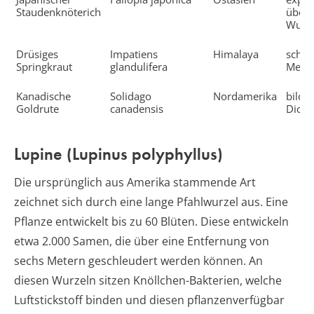
Staudenknöterich
über 
Wurze
Drüsiges
Impatiens
Himalaya
schie
Springkraut
glandulifera
Meter
Kanadische
Solidago
Nordamerika
bilde
Goldrute
canadensis
Dicki
Lupine (Lupinus polyphyllus)
Die ursprünglich aus Amerika stammende Art
zeichnet sich durch eine lange Pfahlwurzel aus. Eine
Pflanze entwickelt bis zu 60 Blüten. Diese entwickeln
etwa 2.000 Samen, die über eine Entfernung von
sechs Metern geschleudert werden können. An
diesen Wurzeln sitzen Knöllchen-Bakterien, welche
Luftstickstoff binden und diesen pflanzenverfügbar