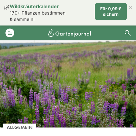
×
🌿
Wildkräuterkalender
Für 9,99 €
170+ Pflanzen bestimmen
sichern
& sammeln!
ALLGEMEIN