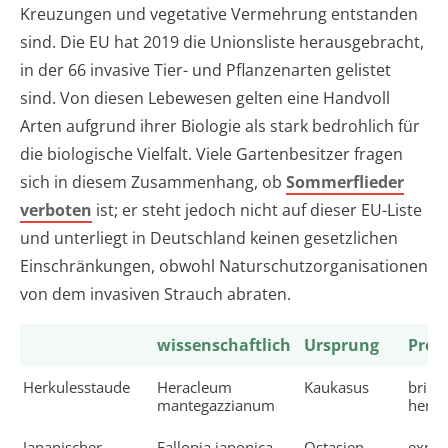
Kreuzungen und vegetative Vermehrung entstanden
sind. Die EU hat 2019 die Unionsliste herausgebracht,
in der 66 invasive Tier- und Pflanzenarten gelistet
sind. Von diesen Lebewesen gelten eine Handvoll
Arten aufgrund ihrer Biologie als stark bedrohlich für
die biologische Vielfalt. Viele Gartenbesitzer fragen
sich in diesem Zusammenhang, ob
Sommerflieder
verboten
ist; er steht jedoch nicht auf dieser EU-Liste
und unterliegt in Deutschland keinen gesetzlichen
Einschränkungen, obwohl Naturschutzorganisationen
von dem invasiven Strauch abraten.
wissenschaftlich
Ursprung
Prob
Herkulesstaude
Heracleum
Kaukasus
bring
mantegazzianum
hervo
Japanischer
Fallopia japonica
Ostasien
explo