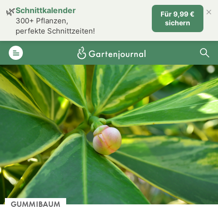
×
🌿
Schnittkalender
Für 9,99 €
300+ Pflanzen,
sichern
perfekte Schnittzeiten!
GUMMIBAUM