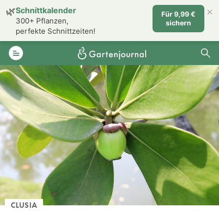
×
🌿
Schnittkalender
Für 9,99 €
300+ Pflanzen,
sichern
perfekte Schnittzeiten!
CLUSIA