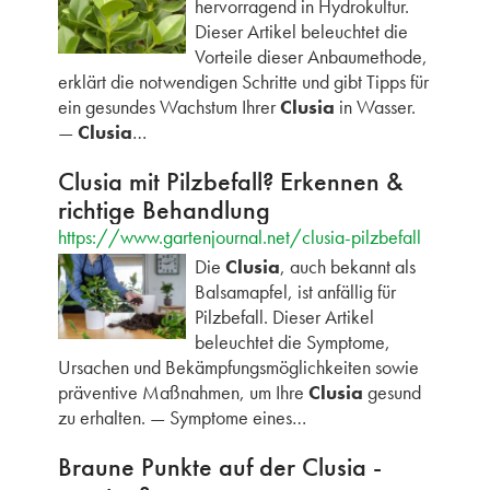
hervorragend in Hydrokultur.
Dieser Artikel beleuchtet die
Vorteile dieser Anbaumethode,
erklärt die notwendigen Schritte und gibt Tipps für
ein gesundes Wachstum Ihrer
Clusia
in Wasser.
—
Clusia
…
Clusia mit Pilzbefall? Erkennen &
richtige Behandlung
https://www.gartenjournal.net/clusia-pilzbefall
Die
Clusia
, auch bekannt als
Balsamapfel, ist anfällig für
Pilzbefall. Dieser Artikel
beleuchtet die Symptome,
Ursachen und Bekämpfungsmöglichkeiten sowie
präventive Maßnahmen, um Ihre
Clusia
gesund
zu erhalten. — Symptome eines…
Braune Punkte auf der Clusia -