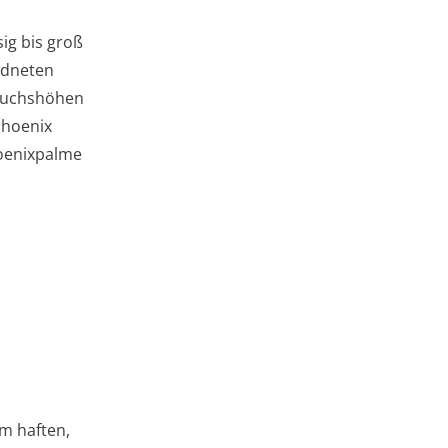
ig bis groß
rdneten
 Wuchshöhen
Phoenix
hoenixpalme
m haften,