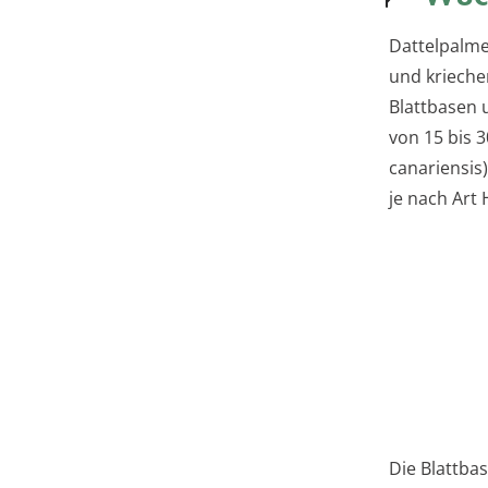
Dattelpalme
und krieche
Blattbasen 
von 15 bis 
canariensis
je nach Art
Die Blattba