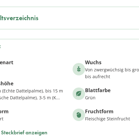
ltsverzeichnis
f
zenart
Wuchs
Von zwergwüchsig bis gro
bis aufrecht
shöhe
Blattfarbe
 (Echte Dattelpalme), bis 15 m
sche Dattelpalme), 3-5 m (K...
Grün
form
Fruchtform
rt
Fleischige Steinfrucht
Steckbrief anzeigen