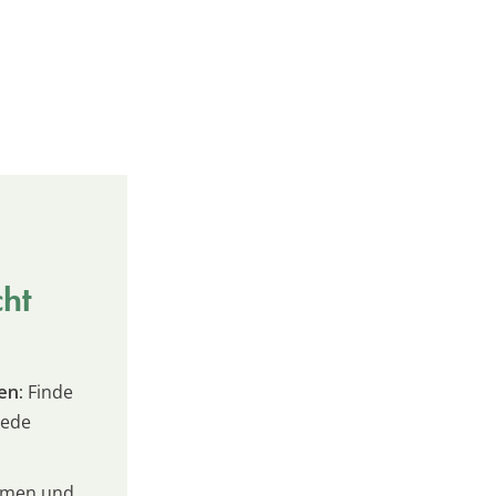
cht
en:
Finde
jede
umen und