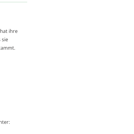
hat ihre
 sie
stammt.
nter: