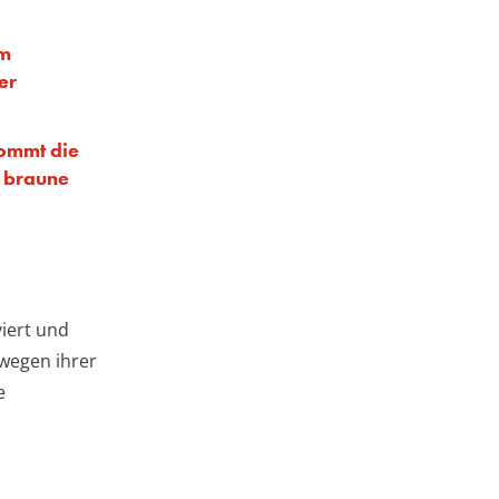
im
er
mmt die
 braune
viert und
wegen ihrer
e