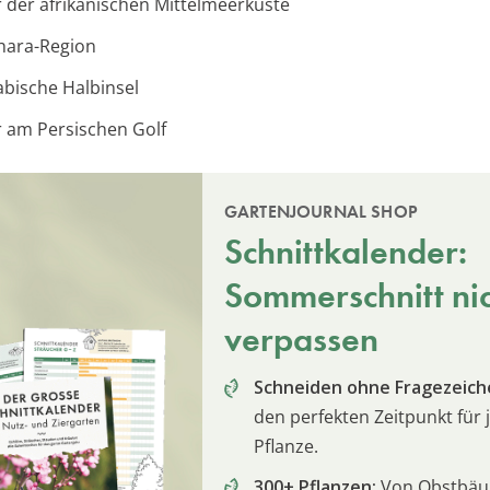
 der afrikanischen Mittelmeerküste
hara-Region
abische Halbinsel
 am Persischen Golf
GARTENJOURNAL SHOP
Schnittkalender:
Sommerschnitt ni
verpassen
Schneiden ohne Fragezeich
den perfekten Zeitpunkt für 
Pflanze.
300+ Pflanzen:
Von Obstbä