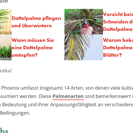
auch
Vorsicht be
Dattelpalme pflegen
Schneiden d
und überwintern
Dattelpalme
Wann müssen Sie
Warum beko
eine Dattelpalme
Dattelpalme
umtopfen?
Blätter?
rtikel
 Phoenix umfasst insgesamt 14 Arten, von denen viele kulti
nsumiert werden. Diese
Palmenarten
sind bemerkenswert 
n Bedeutung und ihrer Anpassungsfähigkeit an verschieden
 Bedingungen.
hs