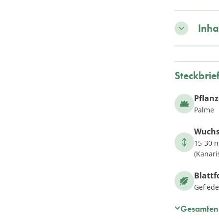
Inha
Steckbrie
Pflan
Palme
Wuch
15-30 m
(Kanari
Blatt
Gefiede
Gesamten 