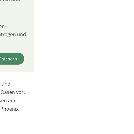
er –
intragen und
€ sichern
e und
 Oasen vor.
hsen am
(Phoenix