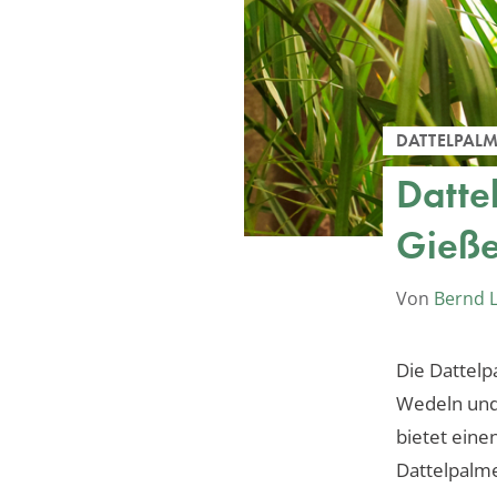
DATTELPAL
Datte
Gieße
Von
Bernd 
Die Dattelp
Wedeln und 
bietet eine
Dattelpalm