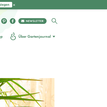
×
slegen
op
Über Gartenjournal