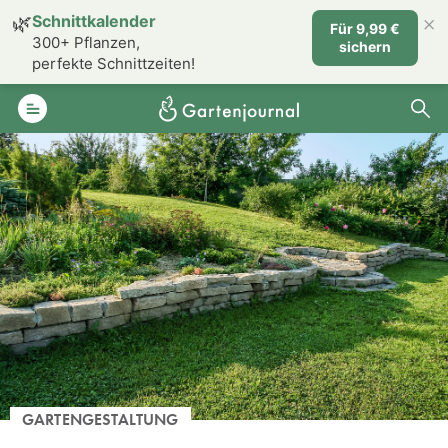
×
🌿
Schnittkalender
Für 9,99 €
300+ Pflanzen,
sichern
perfekte Schnittzeiten!
GARTENGESTALTUNG