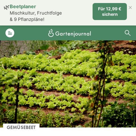
×
🌿
Beetplaner
Für 12,99 €
Mischkultur, Fruchtfolge
sichern
& 9 Pflanzpläne!
GEMÜSEBEET