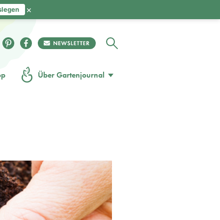
×
slegen
op
Über Gartenjournal