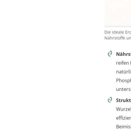
Die ideale Er
Nährstoffe u
Nährs
reifen
natürl
Phosph
unters
Struk
Wurzel
effizi
Beimis