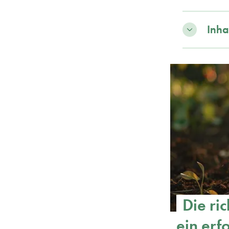
Inha
Die ric
ein erf