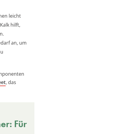
en leicht
lk hilft,
n.
edarf an, um
zu
omponenten
eet
, das
r: Für