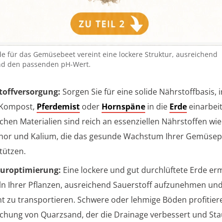
de für das Gemüsebeet vereint eine lockere Struktur, ausreichend
nd den passenden pH-Wert.
toffversorgung:
Sorgen Sie für eine solide Nährstoffbasis, 
 Kompost,
Pferdemist
oder
Hornspäne
in die
Erde
einarbeit
ichen Materialien sind reich an essenziellen Nährstoffen wie 
or und Kalium, die das gesunde Wachstum Ihrer Gemüsep
tützen.
turoptimierung:
Eine lockere und gut durchlüftete Erde er
n Ihrer Pflanzen, ausreichend Sauerstoff aufzunehmen un
ent zu transportieren. Schwere oder lehmige Böden profitier
chung von Quarzsand, der die Drainage verbessert und St