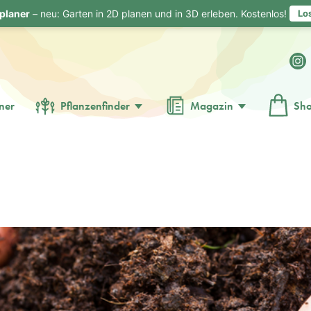
planer
– neu: Garten in 2D planen und in 3D erleben. Kostenlos!
Lo
ner
Pflanzenfinder
Magazin
Sh