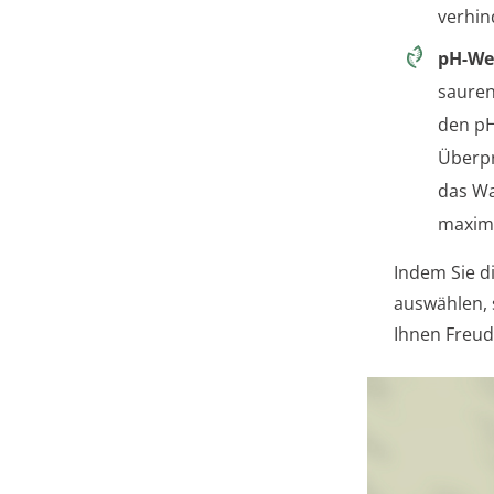
verhin
pH-Wer
sauren
den pH
Überpr
das Wa
maxim
Indem Sie d
auswählen, 
Ihnen Freud