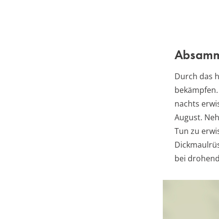
Absamm
Durch das h
bekämpfen. 
nachts erw
August. Neh
Tun zu erwi
Dickmaulrüs
bei drohend