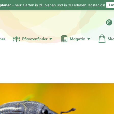
planer
– neu: Garten in 2D planen und in 3D erleben. Kostenlos!
Lo
ner
Pflanzenfinder
Magazin
Sh