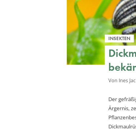
INSEKTEN
Dickm
bekä
Von Ines J
Der gefräßi
Ärgernis, z
Pflanzenbes
Dickmaulrüss