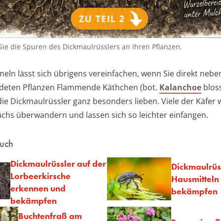
ie die Spuren des Dickmaulrüsslers an Ihren Pflanzen.
ln lässt sich übrigens vereinfachen, wenn Sie direkt nebe
rdeten Pflanzen Flammende Käthchen (bot.
Kalanchoe
bloss
 die Dickmaulrüssler ganz besonders lieben. Viele der Käfer
chs überwandern und lassen sich so leichter einfangen.
auch
Dickmaulrüssler auf der
Dickmaulrüss
Lorbeerkirsche
Hausmitteln
erkennen und
bekämpfen
bekämpfen
Buchtenfraß am