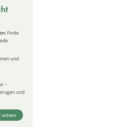
cht
en:
Finde
jede
umen und
er –
intragen und
€ sichern