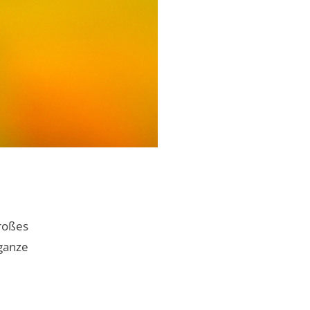
großes
 ganze