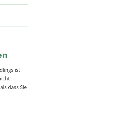
en
lings ist
nicht
als dass Sie