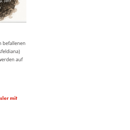
n befallenen
feldiana)
 werden auf
ler mit