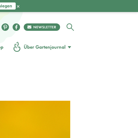
×
slegen
op
Über Gartenjournal