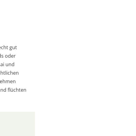
echt gut
ds oder
ai und
htlichen
 nehmen
nd flüchten