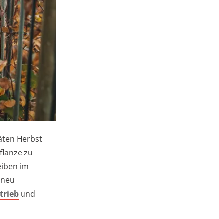
päten Herbst
flanze zu
eiben im
 neu
trieb
und