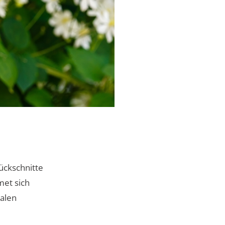
ückschnitte
met sich
malen