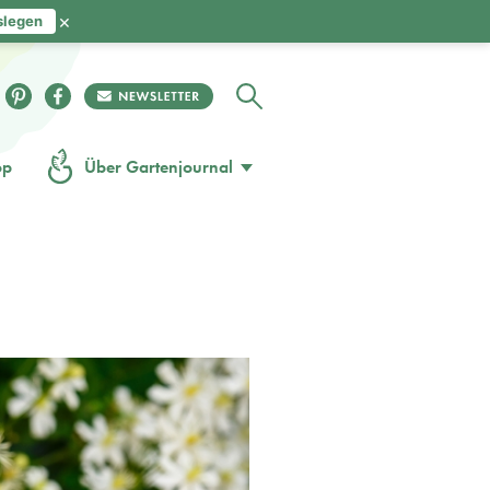
×
slegen
op
Über Gartenjournal