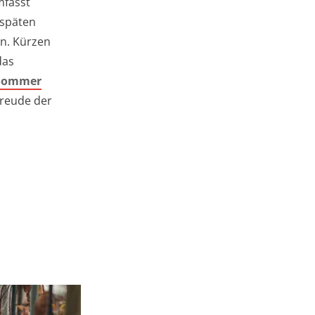
mfasst
 späten
en. Kürzen
das
 Sommer
freude der