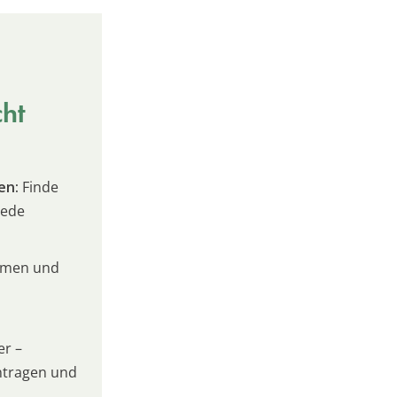
cht
en:
Finde
jede
umen und
er –
intragen und