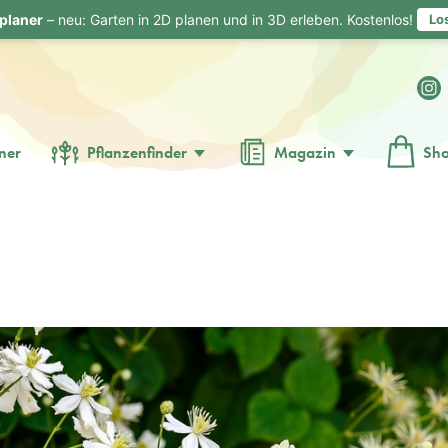
planer
– neu: Garten in 2D planen und in 3D erleben. Kostenlos!
Lo
ner
Pflanzenfinder
Magazin
Sh