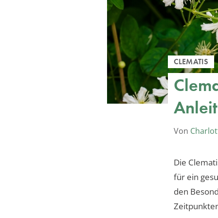
CLEMATIS
Clemat
Anlei
Von
Charlot
Die Clemati
für ein ges
den Besonde
Zeitpunkten