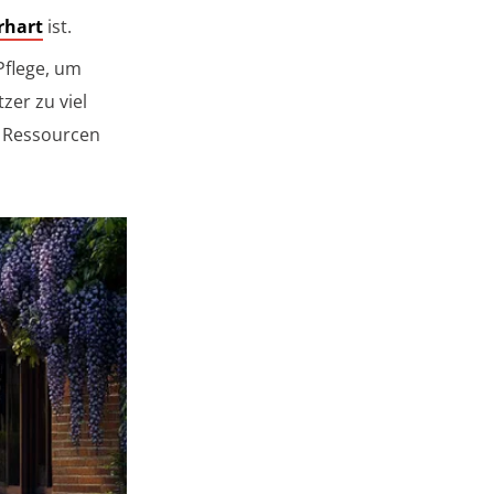
rhart
ist.
flege, um
zer zu viel
e Ressourcen