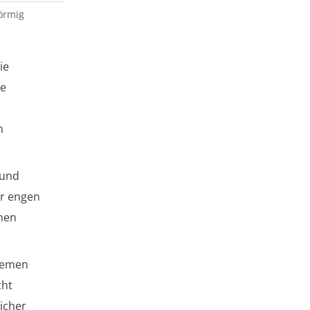
örmig
ie
se
n
und
er engen
chen
tremen
cht
icher