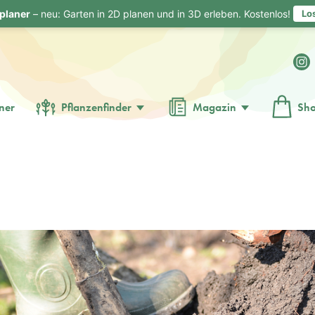
planer
– neu: Garten in 2D planen und in 3D erleben. Kostenlos!
Lo
ner
Pflanzenfinder
Magazin
Sh