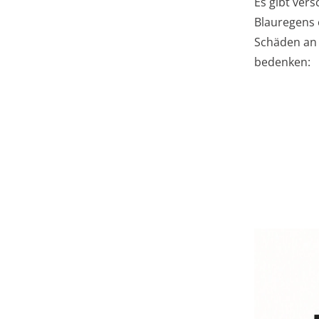
Es gibt ver
Blauregens 
Schäden an 
bedenken: