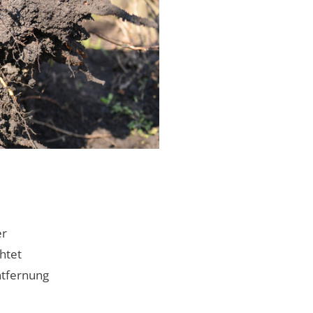
er
htet
ntfernung