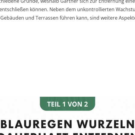
schiedene Gründe, weshalb Gärtner sich zur Entfernung ein
entschließen können. Neben dem unkontrollierten Wachst
Gebäuden und Terrassen führen kann, sind weitere Aspekt