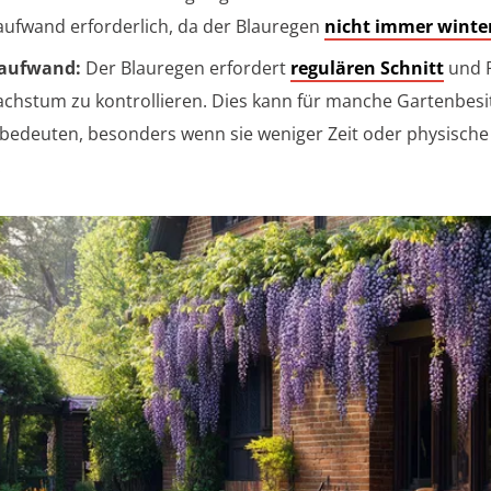
aufwand erforderlich, da der Blauregen
nicht immer winte
eaufwand:
Der Blauregen erfordert
regulären Schnitt
und P
chstum zu kontrollieren. Dies kann für manche Gartenbesit
 bedeuten, besonders wenn sie weniger Zeit oder physisch
.