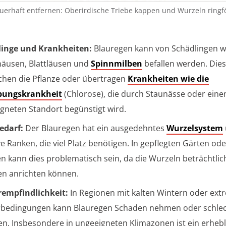
uerhaft entfernen: Oberirdische Triebe kappen und Wurzeln ringf
linge und Krankheiten:
Blauregen kann von Schädlingen w
äusen, Blattläusen und
Spinnmilben
befallen werden. Die
hen die Pflanze oder übertragen
Krankheiten wie die
lbungskrankheit
(Chlorose), die durch Staunässe oder eine
gneten Standort begünstigt wird.
edarf:
Der Blauregen hat ein ausgedehntes
Wurzelsystem
e Ranken, die viel Platz benötigen. In gepflegten Gärten od
 kann dies problematisch sein, da die Wurzeln beträchtli
n anrichten können.
empfindlichkeit:
In Regionen mit kalten Wintern oder ex
bedingungen kann Blauregen Schaden nehmen oder schle
n. Insbesondere in ungeeigneten Klimazonen ist ein erhebl