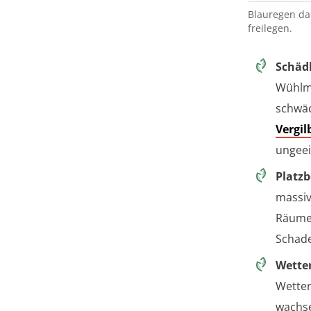
Blauregen da
freilegen.
Schäd
Wühlm
schwäc
Vergi
ungeei
Platzb
massiv
Räumen
Schade
Wetter
Wetter
wachse