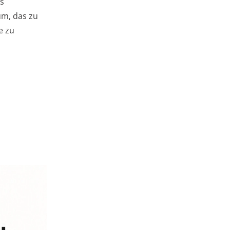
es
um, das zu
e zu