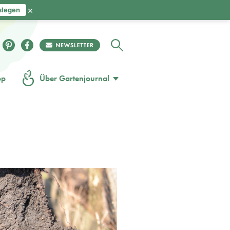
×
slegen
op
Über Gartenjournal