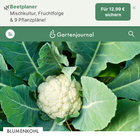
×
🌿
Beetplaner
Für 12,99 €
Mischkultur, Fruchtfolge
sichern
& 9 Pflanzpläne!
BLUMENKOHL